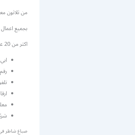
من ثلاثون مع
بجميع اعمال ا
اكثر من 20 عاما في عالم الاصباغ و تركيب ورق الجدران .
ابي 
رقم 
تلفو
ارقا
معلم
شركة
صباغ شاطر في