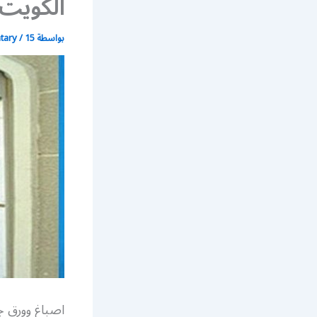
الكويت
بواسطة
15 فبراير، 2018
/
atary