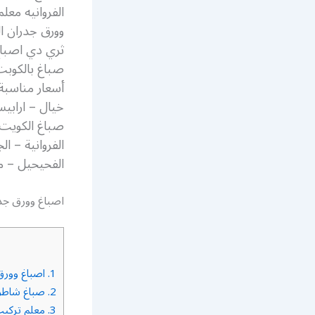
وورق جدران ال
ثري دي اصباغ 
أسعار مناسبة
خيال – ارابي
صباغ الكويت 
الفروانية – ا
الفحيحيل – مب
اصباغ وورق جدر
1.
اصباغ وورق 
2.
صباغ شاطر 
3.
معلم تركيب