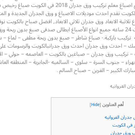
الفروانيه معلم اصباغ معلم تركيب ورق جدران 2018 في الكو
كويت تقدم احدث موديلات الاصباغ و ورق الجدران الجديدة و المت
ثلاثية الابعاد ورق جدران ثلاثي الابعاد, افضل صباح بالكويت ن
صباغ بالكوبت 24 ساعه جميع انواع الأصباغ ايطالى صدفى صبغ بدون ريحة 
 تركيب باركية.- صباغ شاطر – صبغ بدون ريحة مطفى – لماع – س
سك – احدث ورق جدران احدث ورق جدرانبالكويت والرسومات على 
– تركيب ورق جدران – صباغين بالكويت – العاصمه – حولي – ال
لجهراء – جنوب السرة – سلوى – السالميه -الجابرية – المنطقه العا
ارك الكبير – القرين – صباح السالم
.
ان الفروانيه
أهم العناوين
]
Hide
[
جدران الفروانيه
في الكويت
 ورق جدران