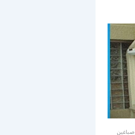
غ رخص صباغين