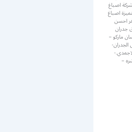
يت صباغ رخيص شركة اصباغ
ميزة اصباغ
وفر احسن
ورق جدران
ان ماركو –
الجدران-
اجمدي.-
شره –