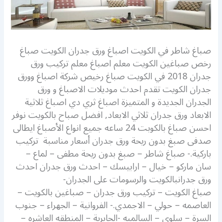
صباغ شاطر في الكويت اصباغ ورق جدران الكويت صباغ
رخص صباغين الكويت معلم اصباغ معلم تركيب ورق
جدران 2018 في الكويت صباغ رخيص شركة اصباغ وورق
جدران الكويت تقدم احدث موديلات الاصباغ و ورق
الجدران الجديدة و المتميزة اصباغ ثري دي اصباغ ثلاثية
الابعاد ورق جدران ثلاثي الابعاد, افضل صباح بالكويت نوفر
احسن صباغ بالكوبت 24 ساعه جميع انواع الأصباغ ايطالى
صدفى صبغ بدون ريحة ورق جدران أسعار مناسبة تركيب
باركية.- صباغ شاطر – صبغ بدون ريحة مطفى – لماع –
سان ماركو – خيال – ارابيسك – احدث ورق جدران احدث
ورق جدرانبالكويت والرسومات على الجدران-
صباغ الكويت – تركيب ورق جدران – صباغين بالكويت –
العاصمه – حولي – الاجمدي.- الفروانية – الجهراء – جنوب
السرة – سلوى – السالميه -الجابرية – المنطقه العاشره –