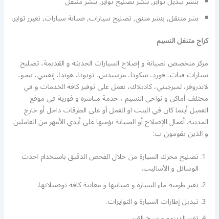
بنشر تبديل تواير, بنشر تصليح تواير, بنشر منتقل
بشر متنقل, بنشر متنق, تصليح سيارات, صيانة سيارات, تغيرر تواير.
كراج متنقل النسيم
مركز متخصص لصيانة و إصلاح السيارات الحديثة و القديمة، تصليح
سيارات فيات، فورد، سكودا، مرسيدس، تويوتا، هوندا، إنفنتي، بيجو،
لاندروفر، لمبرجيني، كاديلاك، نعمل على توفير كافة الخدمات و في
مختلف أماكن و نواحي النسيم ، خدمة مباشرة و فورية في موقع
العميل أينما كان في البيت او العمل أو على الطرقات داخل أو خارج
المدينة. أعمال الإصلاح أو الصيانة نؤمنها على أيدي الأمهر من العاملين
و الذين يقومون ب:
تصليح محرك السيارة من خلال الفحص الدقيق باستخدام احدث
الوسائل و الأساليب.
تغير طرمبة ماء السيارة و صيانتها و معاينة كافة توصيلاتها.
تبديل إطارات السيارة و التوايرات.
تغير الدينمو و سيخ القير.