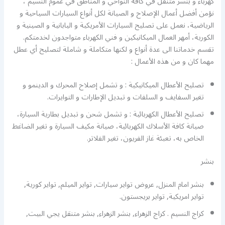
كهرباء و بنشر متنقل في كافة النواحي و المناطق في عموم النسيم ،
نؤمن أفضل أعمال الإصلاح و الصيانة لكل أنواع السيارات السياحية و
الرياضية، نعمل على تصليح السيارات الأمريكية و اليابانية و الصينية و
الكورية، أمهر العمال الميكانيكين و فني الكهرباء متواجدون لخدمتكم.
تقسم خدماتنا الى عدة أنواع و لكنها متكاملة و شاملة لتصليح أي عطل
مهما كان و من هذه الأعمال :
تصليح الأعطال الميكانيكية : و تشمل إصلاح المحرك و الدينمو و
تغير السفايف و السلفات و تبديل الإطارات و التوايرات.
تصليح الأعطال الكهربائية : و تشمل شحن و تبديل بطارية السيارة،
صيانة كافة الأسلاك الكهربائية، صيانة مكيف السيارة و تغير الضاغط
الخاص به، تعبئة غاز الفريون، تغير الفلاتر.
بنشر
بنشر امام المنزل, عروض تواير سيارات, تواير الميلم, تواير كورية,
تواير امريكية, تواير بريجستون.
كراج النسيم . كراج الزهراء, بنشر الزهراء, بنشر متنقل يجي البيت,