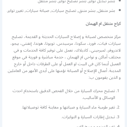
بنشر تبديل تواير, بنشر تصليح تواير, بنشر منتقل
بشر متنقل, بنشر متنق, تصليح سيارات, صيانة سيارات, تغيرر تواير.
كراج متنقل ام الهيمان
مركز متخصص لصيانة و إصلاح السيارات الحديثة و القديمة، تصليح
سيارات فيات، فورد، سكودا، مرسيدس، تويوتا، هوندا، إنفنتي، بيجو،
لاندروفر، لمبرجيني، كاديلاك، نعمل على توفير كافة الخدمات و في
مختلف أماكن و نواحي ام الهيمان ، خدمة مباشرة و فورية في موقع
العميل أينما كان في البيت او العمل أو على الطرقات داخل أو خارج
المدينة. أعمال الإصلاح أو الصيانة نؤمنها على أيدي الأمهر من العاملين
و الذين يقومون ب:
تصليح محرك السيارة من خلال الفحص الدقيق باستخدام احدث
الوسائل و الأساليب.
تغير طرمبة ماء السيارة و صيانتها و معاينة كافة توصيلاتها.
تبديل إطارات السيارة و التوايرات.
تغير الدينمو و سيخ القير.