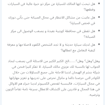
هل تبحث ايها المالك للسيارة عن مركز ذو خبرة عالية في السيارات
وقطعها؟
هل عانيت من مشاكل الانتظار في محال الصيانة حتى يأتي دورك
في فحص السيارة؟
هل تقطن في محافظة كويتية بعيدة و يصعب الوصول الى مركز
الصيانة؟
هل لديك سيارة حديثة و لا تجد الشخص الكفوء لاصلاحها و معرفة
كيفية التعامل مع اعطالها؟
وهل؟وهل؟ وهل؟……..الخ. الكثير الكثير من الاسئلة التي يصعب ايجاد
الجواب لها بالنسبة لك عزيزي مالك السيارة، لا تفكر كثيرا فنحن في
شركة بنشر ام الهيمان لدينا الاجابة على جميع التساؤلات من خلال
الكوادر التي حرصنا دائما و مانزال نحرص على تدريبها و تعزيز مهاراتها
في مجال السيارات، فالبنسبة لفحص الكمبيوتر لدينا خبراء هم الاوائل
في هذا المجال و قادرين على اكتشاف الاعطال بسرعة تامة تفاجأ الزبون
وترضيه.