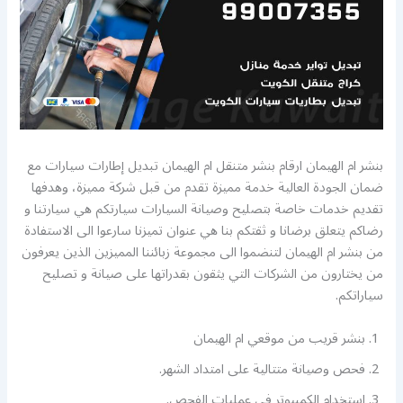
بنشر ام الهيمان ارقام بنشر متنقل ام الهيمان تبديل إطارات سيارات مع
ضمان الجودة العالية خدمة مميزة تقدم من قبل شركة مميزة، وهدفها
تقديم خدمات خاصة بتصليح وصيانة السيارات سيارتكم هي سيارتنا و
رضاكم يتعلق برضانا و ثقتكم بنا هي عنوان تميزنا سارعوا الى الاستفادة
من بنشر ام الهيمان لتنضموا الى مجموعة زبائننا المميزين الذين يعرفون
من يختارون من الشركات التي يثقون بقدراتها على صيانة و تصليح
سياراتكم.
بنشر قريب من موقعي ام الهيمان
فحص وصيانة متتالية على امتداد الشهر.
استخدام الكمبيوتر في عمليات الفحص.