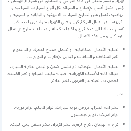
كهرباء و بنشر متنقل في كافة النواحي و المناطق في عموم ام الهيمان ،
نؤمن أفضل أعمال الإصلاح و الصيانة لكل أنواع السيارات السياحية و
الرياضية، نعمل على تصليح السيارات الأمريكية و اليابانية و الصينية و
الكورية، أمهر العمال الميكانيكين و فني الكهرباء متواجدون لخدمتكم.
تقسم خدماتنا الى عدة أنواع و لكنها متكاملة و شاملة لتصليح أي عطل
مهما كان و من هذه الأعمال :
تصليح الأعطال الميكانيكية : و تشمل إصلاح المحرك و الدينمو و
تغير السفايف و السلفات و تبديل الإطارات و التوايرات.
تصليح الأعطال الكهربائية : و تشمل شحن و تبديل بطارية السيارة،
صيانة كافة الأسلاك الكهربائية، صيانة مكيف السيارة و تغير الضاغط
الخاص به، تعبئة غاز الفريون، تغير الفلاتر.
بنشر
بنشر امام المنزل, عروض تواير سيارات, تواير الميلم, تواير كورية,
تواير امريكية, تواير بريجستون.
كراج ام الهيمان . كراج الزهراء, بنشر الزهراء, بنشر متنقل يجي البيت,