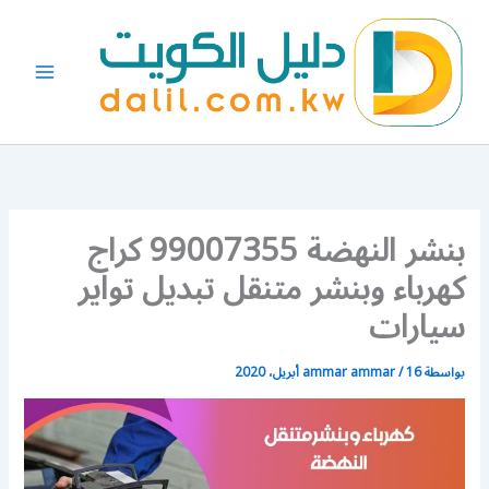
خطي
لى
لمحتوى
بنشر النهضة 99007355 كراج
كهرباء وبنشر متنقل تبديل تواير
سيارات
بواسطة
16 أبريل، 2020
/
ammar ammar