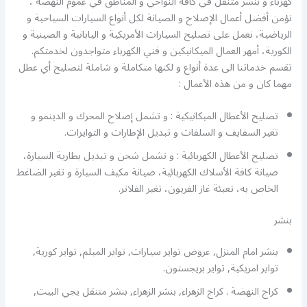
كهرباء و بنشر متنقل في كافة النواحي و المناطق في عموم النهضة ،
نؤمن أفضل أعمال الإصلاح و الصيانة لكل أنواع السيارات السياحية و
الرياضية، نعمل على تصليح السيارات الأمريكية و اليابانية و الصينية و
الكورية، أمهر العمال الميكانيكين و فني الكهرباء متواجدون لخدمتكم.
تقسم خدماتنا الى عدة أنواع و لكنها متكاملة و شاملة لتصليح أي عطل
مهما كان و من هذه الأعمال :
تصليح الأعطال الميكانيكية : و تشمل إصلاح المحرك و الدينمو و
تغير السفايف و السلفات و تبديل الإطارات و التوايرات.
تصليح الأعطال الكهربائية : و تشمل شحن و تبديل بطارية السيارة،
صيانة كافة الأسلاك الكهربائية، صيانة مكيف السيارة و تغير الضاغط
الخاص به، تعبئة غاز الفريون، تغير الفلاتر.
بنشر
بنشر امام المنزل, عروض تواير سيارات, تواير الميلم, تواير كورية,
تواير امريكية, تواير بريجستون.
كراج النهضة . كراج الزهراء, بنشر الزهراء, بنشر متنقل يجي البيت,