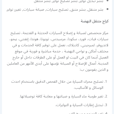
بنشر تبديل تواير, بنشر تصليح تواير, بنشر منتقل
بشر متنقل, بنشر متنق, تصليح سيارات, صيانة سيارات, تغيرر تواير.
كراج متنقل النهضة
مركز متخصص لصيانة و إصلاح السيارات الحديثة و القديمة، تصليح
سيارات فيات، فورد، سكودا، مرسيدس، تويوتا، هوندا، إنفنتي، بيجو،
لاندروفر، لمبرجيني، كاديلاك، نعمل على توفير كافة الخدمات و في
مختلف أماكن و نواحي النهضة ، خدمة مباشرة و فورية في موقع
العميل أينما كان في البيت او العمل أو على الطرقات داخل أو خارج
المدينة. أعمال الإصلاح أو الصيانة نؤمنها على أيدي الأمهر من العاملين
و الذين يقومون ب:
تصليح محرك السيارة من خلال الفحص الدقيق باستخدام احدث
الوسائل و الأساليب.
تغير طرمبة ماء السيارة و صيانتها و معاينة كافة توصيلاتها.
تبديل إطارات السيارة و التوايرات.
تغير الدينمو و سيخ القير.