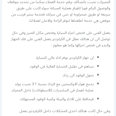
المميزات بحيث باتصالك برقم خدمة العملاء يمكننا من تحديد موقعك
والوصول اليكم فورا للقيام بعملية الصيانة سواء اكنت على طريق
سريعة او طريق صحراوية او حتى في منزلك فخدمة بنشر قريب من
موقعي هي خدمة اطلقناها لنوفر الراحة والامان لعملائنا.
يعمل الفني على فحص اجزاء السيارة وفحص مكان الضرر وفي حال
توصل الى ان هنالك عطل في الكرابردير يعمل الفني على فك الجهاز
والبدء في فحص اجزائها وكما هو معلوم :
ان جهاز الكرابردير يوفر اداء عالي للسيارة.
يساهم في تقليل الخسارة العالية في الوقود.
يحول الوقود الى رذاذ.
يدمج هواء الاوكسجين مع الرذاذ بنسبة 3:1 بحيث يولد
عملية انفجار في السلندرات (الاسطوانات) داخل المحرك.
فيحافظ على الاداء والبيئة وكمية الوقود المستهلك.
وفي حال كانت هنالك احدى المشكلات داخل الكرابردتير يعمل