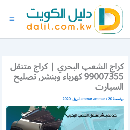
خطي
لى
لمحتوى
كراج الشعب البحري | كراج متنقل
99007355 كهرباء وبنشر, تصليح
السيارت
بواسطة
20 أبريل، 2020
/
ammar ammar