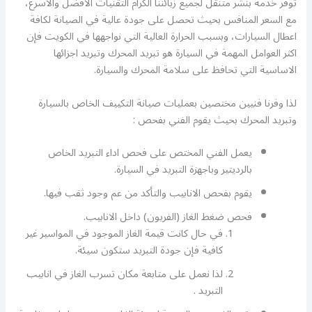
توفر خدمة بنشر متنقل لجميع زبائننا الكرام التقنيات الافضل والاسرع،
مع السعر المنافس بحيث تحصل على جودة عالية في الصيانة لكافة
اعطال السيارات، وبسبب الحرارة العالية التي نواجهها في الكويت فإن
اكثر العوامل المهمة في السيارة هو تبريد المحرك وتبريد اجزائها
الاساسية التي تحافظ على سلامة المحرك والسيارة.
لذا وفرنا فنيين مختصين بعمليات صيانة التكييف الخاص بالسيارة
وتبريد المحرك بحيث يقوم الفني بفحص :
يعمل الفني المختص على فحص اداء التبريد الخاص
بالرديتير وباجهزة التبريد في السيارة.
يقوم بفحص الانابيب والتأكد من عم وجود ثقب فيها.
فحص ضغط الغاز (الفريون) داخل الانابيب.
في حال كانت قيمة الغاز الموجود في المواسير غير
كافية فإن جودة التبريد ستكون سيئة.
لذا نعمل على متابعة مكان تسرب الغاز في انابيب
التبريد .