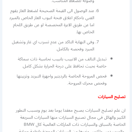
وصوله للضغط المناسب.
عند الوصول الى القيمة الصحيحة لضغط الغاز يقوم
الفني باحكام اغلاق فتحة انبوب الغاز الخاص بالمبرد
اما عن طريق الابرة المخصصة او عن طريق اللحام
الخاص بها.
وفي النهاية التاكد من عدم تسرب اي غاز وتشغيل
المبرد وفحصه بالكامل.
تبديل التالف من الانبيب بانبيب نحاسية ذات سماكة
خاصة بحيث تحافظ على درجة الحرارة بشكل كامل.
فحص المروحة الخاصة بالرديتير واجهزة التبريد وتزييتها
وفحص محرك المروحة.
تصليح السيارات
ان علم تصليح السيارات يصبح معقدا يوما بعد يوم وبسبب التطور
الكبير والهائل في مجال تصنيع السيارات منها السيارات السريعة
الخاصة بالسباق والسيارات ذات الماركات العالمية كال BMW
والمرسيدس ولكزس وغيرها من السيارات المجهزة بانظمة حماية