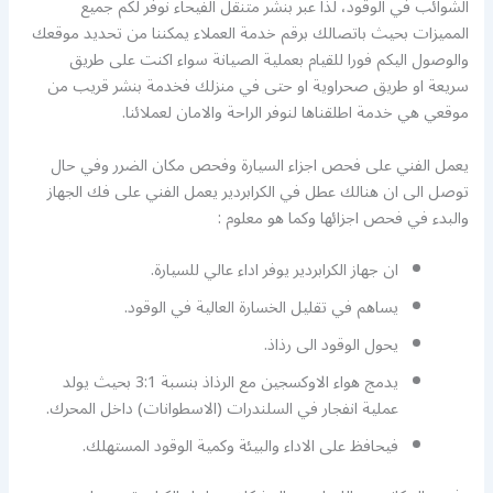
الشوائب في الوقود، لذا عبر بنشر متنقل الفيحاء نوفر لكم جميع
المميزات بحيث باتصالك برقم خدمة العملاء يمكننا من تحديد موقعك
والوصول اليكم فورا للقيام بعملية الصيانة سواء اكنت على طريق
سريعة او طريق صحراوية او حتى في منزلك فخدمة بنشر قريب من
موقعي هي خدمة اطلقناها لنوفر الراحة والامان لعملائنا.
يعمل الفني على فحص اجزاء السيارة وفحص مكان الضرر وفي حال
توصل الى ان هنالك عطل في الكرابردير يعمل الفني على فك الجهاز
والبدء في فحص اجزائها وكما هو معلوم :
ان جهاز الكرابردير يوفر اداء عالي للسيارة.
يساهم في تقليل الخسارة العالية في الوقود.
يحول الوقود الى رذاذ.
يدمج هواء الاوكسجين مع الرذاذ بنسبة 3:1 بحيث يولد
عملية انفجار في السلندرات (الاسطوانات) داخل المحرك.
فيحافظ على الاداء والبيئة وكمية الوقود المستهلك.