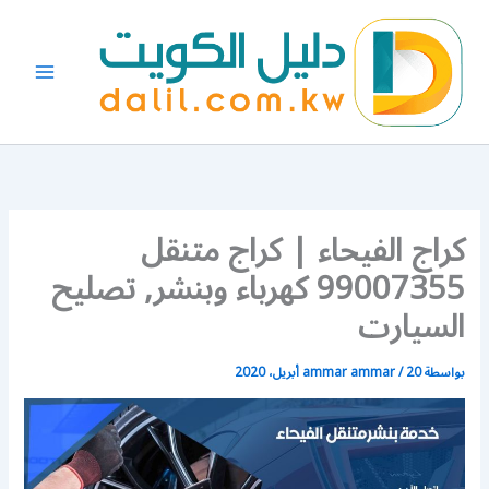
خطي
لى
لمحتوى
كراج الفيحاء | كراج متنقل
99007355 كهرباء وبنشر, تصليح
السيارت
بواسطة
20 أبريل، 2020
/
ammar ammar