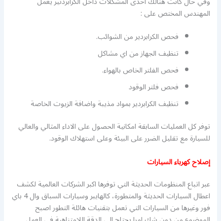
وفي حال كانت هنالك احدى المشكلات داخل الكرابردتير يعمل
المهندس المختص على :
فحص الكرابردير من الشوائب.
تنظيف الجهاز من اي مشاكل
فحص الفلتر الخاص بالهواء.
فحص فلتر الوقود
تنظيف الكرابردير بمواد مذيبة واضافة الزيوت الخاصة
توفر كل العمليات السابقة امكانية الحصول على الاداء المثالي والعالي
للسيارة مع تقليل الضرر على البيئة وعلى استهلاك الوقود.
إصلاح كهرباء السيارات
عبر اتباع المنظومات الحديثة التي توفرها اكبر الشركات العالمية لكشف
اعطال السيارات الحديثة والمتطورة، كالهايبر وسيارات السباق وال 4 باي
فور وغيرها من السيارات التي تعمل بتقنيات هائلة التطور اصبح
الموضوع من دون شك امرا يحتاج الى الدقة اللامتناهية في العمل