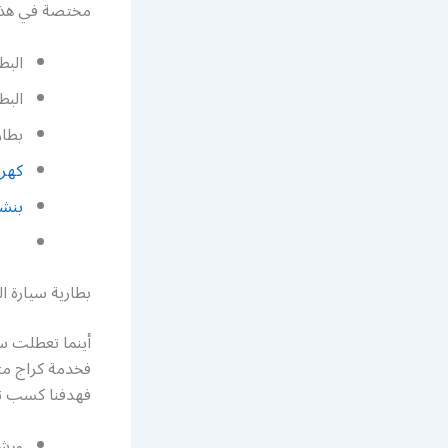
مختصة في هذا ا
البط
البط
بطار
كهرب
بنشر
بطارية سيارة ا
أينما تعطلت سي
فخدمة كراج متن
فهدفنا كسب ثقة 
ورشة