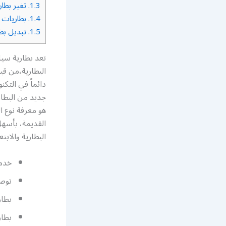
1.3.
تغير بطار
1.4.
بطاريات 
1.5.
تبديل بطا
تعد بطارية سيا
البطارية،من قب
دائماً في التك
جديد من البطار
هو معرفة نوع ا
القديمة، بأسهل
البطارية والابت
خدمة
توصي
بطار
بطار