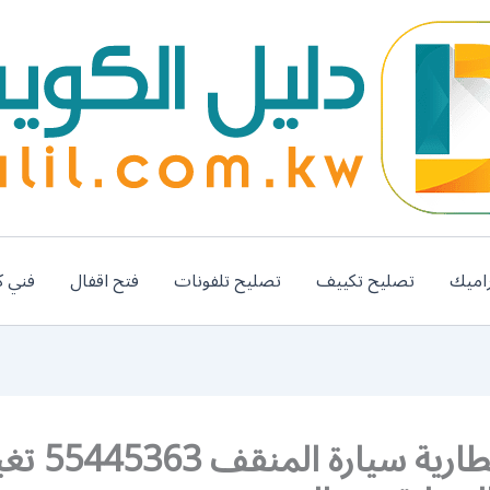
اميك
تصليح تكييف
تصليح تلفونات
فتح اقفال
فني ك
تبديل بطارية سيارة المن