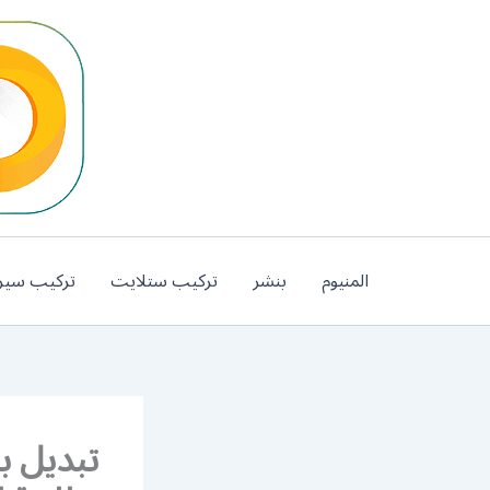
خطي
لى
لمحتوى
المنيوم
بنشر
تركيب ستلايت
تركيب سير