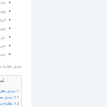
نابا 
إيفي
كيزك
اوبتي
دي ه
اسي 
تبدي
تبديل بطارية س
أهم
1.
تبديل بطاري
1.1.
تبديل بط
1.2.
بطارية سي