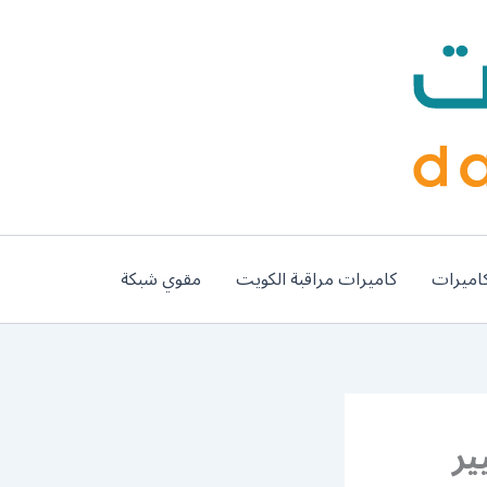
اميرات
كاميرات مراقبة الكويت
مقوي شبكة
قف 55445363 تغيير