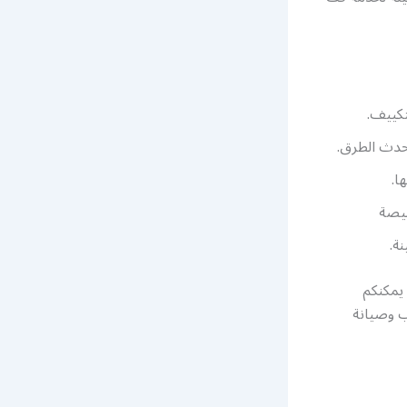
تكييف.
أحدث الطرق.
ا.
خيصة
ة.
 يمكنكم
ب وصيانة