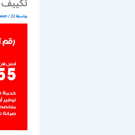
تكييف 
بواسطة
22 يونيو، 2021
/
wan