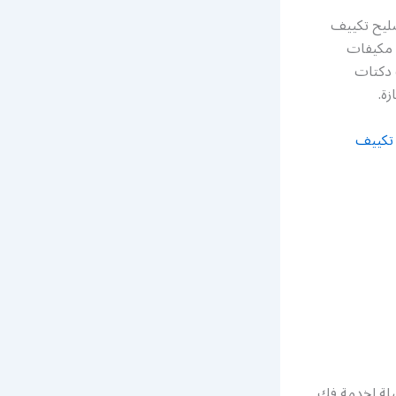
ليح تكييف
 مكيفات
 دكتات
ة.
تكييف
يلة لخدمة فك