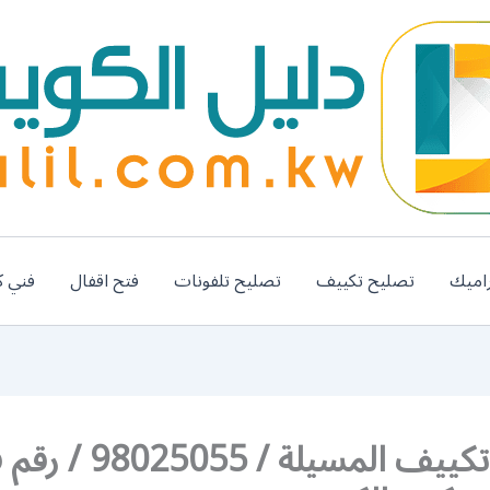
اميك
تصليح تكييف
تصليح تلفونات
فتح اقفال
فني ك
تركيب تكييف المسيلة / 5055