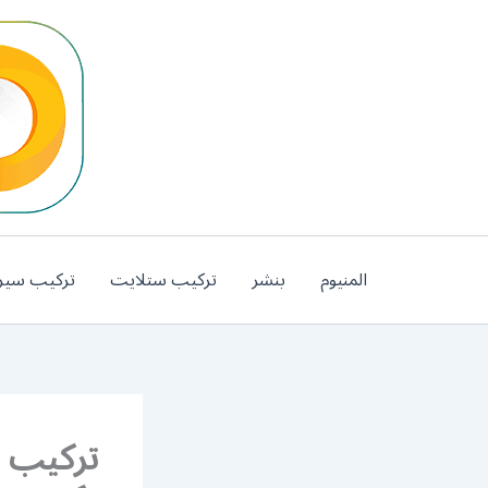
خطي
لى
لمحتوى
المنيوم
بنشر
تركيب ستلايت
تركيب سير