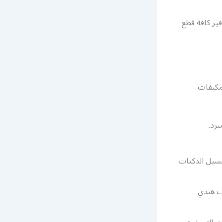
ير كافة قطع
لمكيفات
برد.
غسيل الدكتات
يف هندي