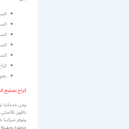
السي
السي
السي
السي
السي
كراج
رقم 
كراج تصليح ال
ومن خدماتنا ت
باللون الأصلي،
وتوفر شركتنا 
مجهزة ومهيئة،