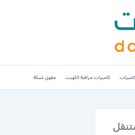
اميرات
كاميرات مراقبة الكويت
مقوي شبكة
99007366 كراج متنقل