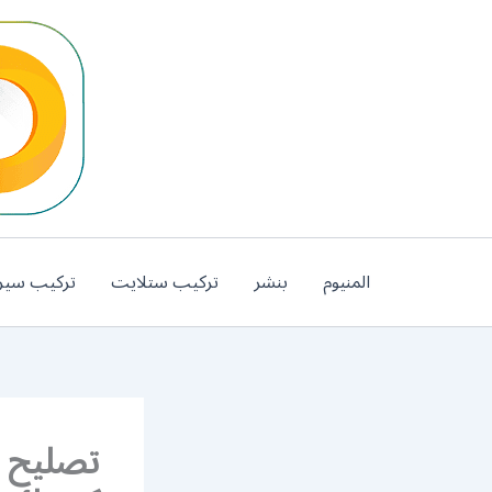
خطي
لى
لمحتوى
المنيوم
بنشر
تركيب ستلايت
تركيب سير