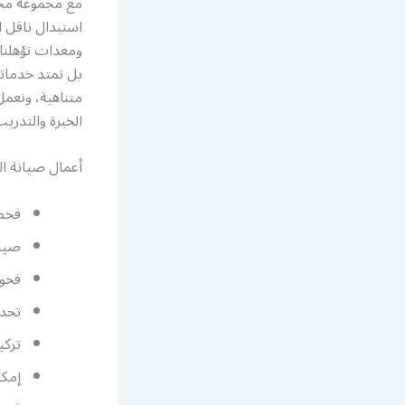
مع مجموعة مخت
استبدال ناقل ا
ومعدات تؤهلنا
بل تمتد خدماتن
متناهية، ونعمل
الخبرة والتدري
أعمال صيانة ال
فحص 
صيان
فحو
تحدي
تركي
إمكا