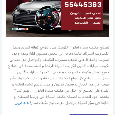
تصليح مكيف سيارة افالون الكويت عندنا تتراجع كفائة التبريد وعمل
الكمبروسر لسارتك فانك بحاجة الى فحص مستوى الغاز وعدم وجود
تسريب والحفاظ على تظيف مسارات التكييف والتواصل مع اخصائي
تكييف سيارات افالون الكويت الشركة الرائدة و المتخصصة في إصلاح
جميع أعطال مكيفات السيارات و نخص بالتحديد سيارات افالون ،
نعمل على اصلاح كل انواع المكيفات بكل دقة و اتقان، خبرة واسعة و
طويلة في هذا المجال و فنيون بارعون و مهرة لديهم الخبرة العالية و
القدرة على تصليح أي خلل في مكيف سيارة افالون ، نهتم كثيرا”
بتقديم أجود الخدمات لصيانة مكيف السيارة في ورشنا المتنقلة أو
الثابتة في مركز الشركة. تواصل مع تصليح مكيف سيارة
لاند كروزر