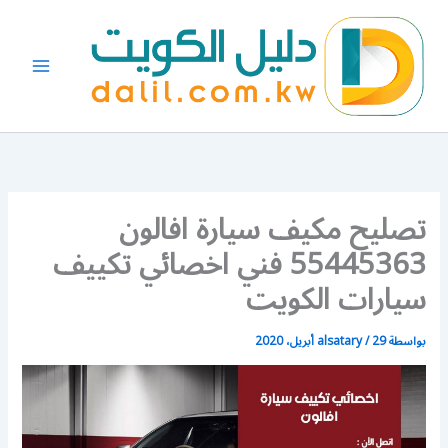
خطي
لى
لمحتوى
تصليح مكيف سيارة افالون
55445363 فني اخصائي تكييف
سيارات الكويت
بواسطة
29 أبريل، 2020
/
alsatary