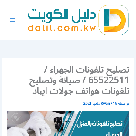
خطي
لى
لمحتوى
تصليح تلفونات الجهراء /
65522511 / صيانة وتصليح
تلفونات هواتف جولات ايباد
بواسطة
19 مايو، 2021
/
Rwan