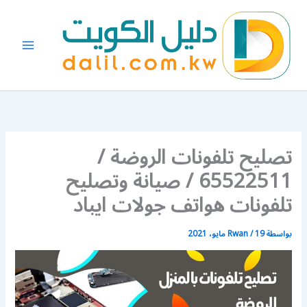
خطي
لى
لمحتوى
تصليح تلفونات الروضة /
65522511 / صيانة وتصليح
تلفونات هواتف جولات ايباد
بواسطة
19 مايو، 2021
/
Rwan