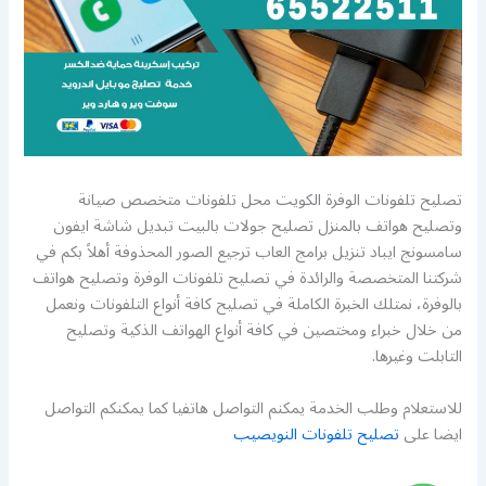
تصليح تلفونات الوفرة الكويت محل تلفونات متخصص صيانة
وتصليح هواتف بالمنزل تصليح جولات بالبيت تبديل شاشة ايفون
سامسونج ايباد تنزيل برامج العاب ترجيع الصور المحذوفة أهلاً بكم في
شركتنا المتخصصة والرائدة في تصليح تلفونات الوفرة وتصليح هواتف
بالوفرة، نمتلك الخبرة الكاملة في تصليح كافة أنواع التلفونات ونعمل
من خلال خبراء ومختصين في كافة أنواع الهواتف الذكية وتصليح
التابلت وغيرها.
للاستعلام وطلب الخدمة يمكنم التواصل هاتفيا كما يمكنكم التواصل
ايضا على
تصليح تلفونات النويصيب