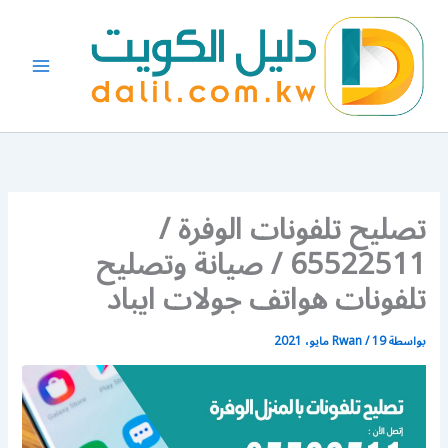
خطي
لى
لمحتوى
تصليح تلفونات الوفرة /
65522511 / صيانة وتصليح
تلفونات هواتف جولات ايباد
بواسطة
19 مايو، 2021
/
Rwan