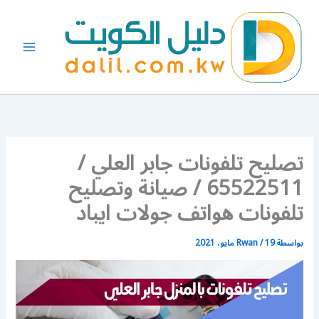
خطي
لى
لمحتوى
تصليح تلفونات جابر العلي /
65522511 / صيانة وتصليح
تلفونات هواتف جولات ايباد
بواسطة
19 مايو، 2021
/
Rwan