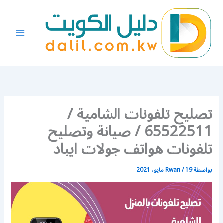
خطي
لى
لمحتوى
تصليح تلفونات الشامية /
65522511 / صيانة وتصليح
تلفونات هواتف جولات ايباد
بواسطة
19 مايو، 2021
/
Rwan