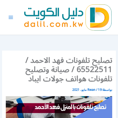
خطي
لى
لمحتوى
تصليح تلفونات فهد الاحمد /
65522511 / صيانة وتصليح
تلفونات هواتف جولات ايباد
بواسطة
19 مايو، 2021
/
Rwan