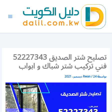
خطي
لى
لمحتوى
تصليح شتر الصديق 52227343
فني تركيب شتر شباك و ابواب
بواسطة
24 ديسمبر، 2021
/
Rwan