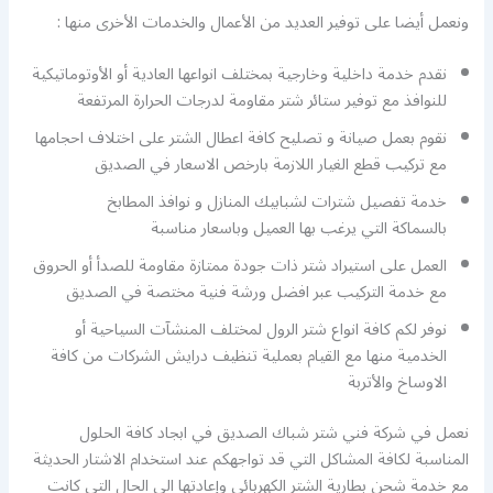
ونعمل أيضا على توفير العديد من الأعمال والخدمات الأخرى منها :
نقدم خدمة داخلية وخارجية بمختلف انواعها العادية أو الأوتوماتيكية
للنوافذ مع توفير ستائر شتر مقاومة لدرجات الحرارة المرتفعة
نقوم بعمل صيانة و تصليح كافة اعطال الشتر على اختلاف احجامها
مع تركيب قطع الغيار اللازمة بارخص الاسعار في الصديق
خدمة تفصيل شترات لشبابيك المنازل و نوافذ المطابخ
بالسماكة التي يرغب بها العميل وباسعار مناسبة
العمل على استيراد شتر ذات جودة ممتازة مقاومة للصدأ أو الحروق
مع خدمة التركيب عبر افضل ورشة فنية مختصة في الصديق
نوفر لكم كافة انواع شتر الرول لمختلف المنشآت السياحية أو
الخدمية منها مع القيام بعملية تنظيف درايش الشركات من كافة
الاوساخ والأتربة
نعمل في شركة فني شتر شباك الصديق في ابجاد كافة الحلول
المناسبة لكافة المشاكل التي قد تواجهكم عند استخدام الاشتار الحديثة
مع خدمة شحن بطارية الشتر الكهربائي وإعادتها الى الحال التي كانت