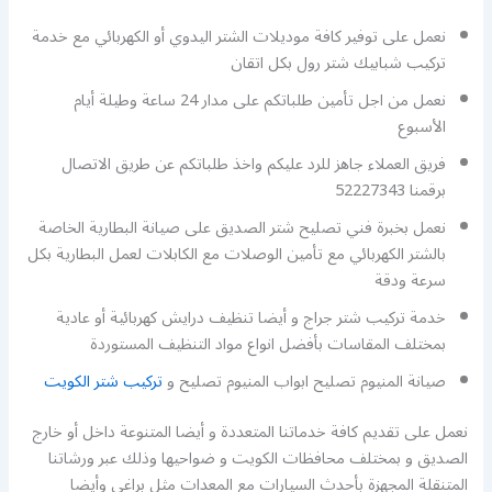
نعمل على توفير كافة موديلات الشتر اليدوي أو الكهربائي مع خدمة
تركيب شبابيك شتر رول بكل اتقان
نعمل من اجل تأمين طلباتكم على مدار 24 ساعة وطيلة أيام
الأسبوع
فريق العملاء جاهز للرد عليكم واخذ طلباتكم عن طريق الاتصال
برقمنا 52227343
نعمل بخبرة فني تصليح شتر الصديق على صيانة البطارية الخاصة
بالشتر الكهربائي مع تأمين الوصلات مع الكابلات لعمل البطارية بكل
سرعة ودقة
خدمة تركيب شتر جراج و أيضا تنظيف درايش كهربائية أو عادية
بمختلف المقاسات بأفضل انواع مواد التنظيف المستوردة
صيانة المنيوم تصليح ابواب المنيوم تصليح و
تركيب شتر الكويت
نعمل على تقديم كافة خدماتنا المتعددة و أيضا المتنوعة داخل أو خارج
الصديق و بمختلف محافظات الكويت و ضواحيها وذلك عبر ورشاتنا
المتنقلة المجهزة بأحدث السيارات مع المعدات مثل براغي وأيضا