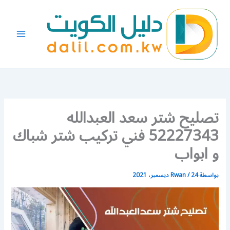
خطي
لى
لمحتوى
تصليح شتر سعد العبدالله
52227343 فني تركيب شتر شباك
و ابواب
بواسطة
24 ديسمبر، 2021
/
Rwan