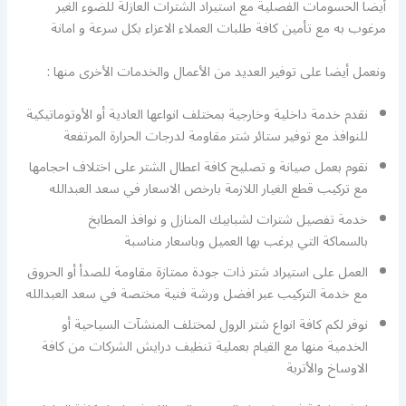
أيضا الحسومات الفصلية مع استيراد الشترات العازلة للضوء الغير
مرغوب به مع تأمين كافة طلبات العملاء الاعزاء بكل سرعة و امانة
ونعمل أيضا على توفير العديد من الأعمال والخدمات الأخرى منها :
نقدم خدمة داخلية وخارجية بمختلف انواعها العادية أو الأوتوماتيكية
للنوافذ مع توفير ستائر شتر مقاومة لدرجات الحرارة المرتفعة
نقوم بعمل صيانة و تصليح كافة اعطال الشتر على اختلاف احجامها
مع تركيب قطع الغيار اللازمة بارخص الاسعار في سعد العبدالله
خدمة تفصيل شترات لشبابيك المنازل و نوافذ المطابخ
بالسماكة التي يرغب بها العميل وباسعار مناسبة
العمل على استيراد شتر ذات جودة ممتازة مقاومة للصدأ أو الحروق
مع خدمة التركيب عبر افضل ورشة فنية مختصة في سعد العبدالله
نوفر لكم كافة انواع شتر الرول لمختلف المنشآت السياحية أو
الخدمية منها مع القيام بعملية تنظيف درايش الشركات من كافة
الاوساخ والأتربة