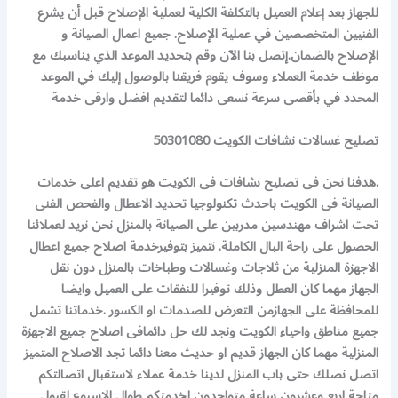
للجهاز بعد إعلام العميل بالتكلفة الكلية لعملية الإصلاح قبل أن يشرع
الفنيين المتخصصين في عملية الإصلاح. جميع اعمال الصيانة و
الإصلاح بالضمان.إتصل بنا الآن وقم بتحديد الموعد الذي يناسبك مع
موظف خدمة العملاء وسوف يقوم فريقنا بالوصول إليك في الموعد
المحدد في بأقصى سرعة نسعى دائما لتقديم افضل وارقى خدمة
تصليح غسالات نشافات الكويت 50301080
.هدفنا نحن فى تصليح نشافات فى الكويت هو تقديم اعلى خدمات
الصيانة فى الكويت باحدث تكنولوجيا تحديد الاعطال والفحص الفنى
تحت اشراف مهندسين مدربين على الصيانة بالمنزل نحن نريد لعملائنا
الحصول على راحة البال الكاملة. نتميز بتوفيرخدمة اصلاح جميع اعطال
الاجهزة المنزلية من ثلاجات وغسالات وطباخات بالمنزل دون نقل
الجهاز مهما كان العطل وذلك توفيرا للنفقات على العميل وايضا
للمحافظة على الجهازمن التعرض للصدمات او الكسور .خدماتنا تشمل
جميع مناطق واحياء الكويت ونجد لك حل دائمافى اصلاح جميع الاجهزة
المنزلية مهما كان الجهاز قديم او حديث معنا دائما تجد الاصلاح المتميز
اتصل نصلك حتى باب المنزل لدينا خدمة عملاء لاستقبال اتصالتكم
متاحة اربع وعشرون ساعة متواجدون لخدمتكم طوال الاسبوع لقبول