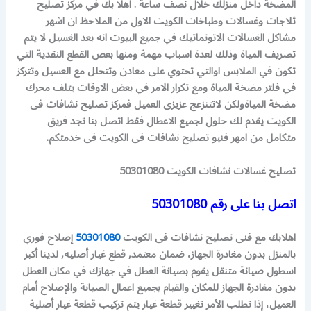
المضخة داخل منزلك خلال نصف ساعة . اهلا بك في مركز تصليح
ثلاجات وغسالات وطباخات الكويت الاول من الملاحظ ان اشهر
مشاكل الغسالات الاتوتماتيك في جميع البيوت انه بعد الغسيل لا يتم
تصريف المياة وذلك لعدة اسباب مهمة ومنها بعص القطع النقدية التي
تكون في الملابس اوالتي تحتوي على معادن وتتحلل مع العسيل وتتركز
في فلتر مضخة المياة ومع تكرار الامر في بعض الاوقات يتلف محرك
مضخة المياةولكن لاتتنزعج عزيزى العميل فمركز تصليح نشافات فى
الكويت يقدم لك حلول لجميع الاعطال فقط اتصل بنا تجد فريق
متكامل من امهر فنيو تصليح نشافات فى الكويت فى خدمتكم.
تصليح غسالات نشافات الكويت 50301080
اتصل بنا على رقم
50301080
اهلابك مع فنى تصليح نشافات فى الكويت
50301080
إصلاح فوري
بالمنزل بدون مغادرة الجهاز، ضمان معتمد, قطع غيار أصليه, لدينا أكبر
اسطول صيانة متنقل يقوم بصيانة العطل في جهازك في مكان العطل
بدون مغادرة الجهاز للمكان والقيام بجميع اعمال الصيانة والإصلاح أمام
العميل، إذا تطلب الأمر تغيير قطعة غيار يتم تركيب قطعة غيار أصلية