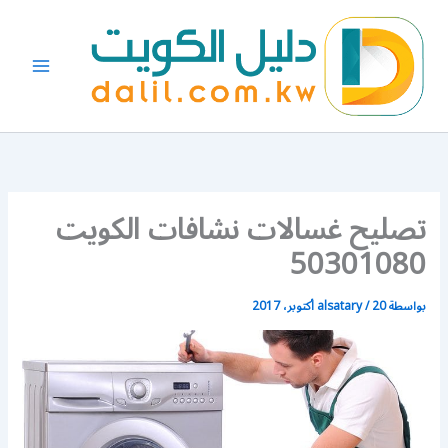
خطي
لى
لمحتوى
تصليح غسالات نشافات الكويت
50301080
بواسطة
20 أكتوبر، 2017
/
alsatary