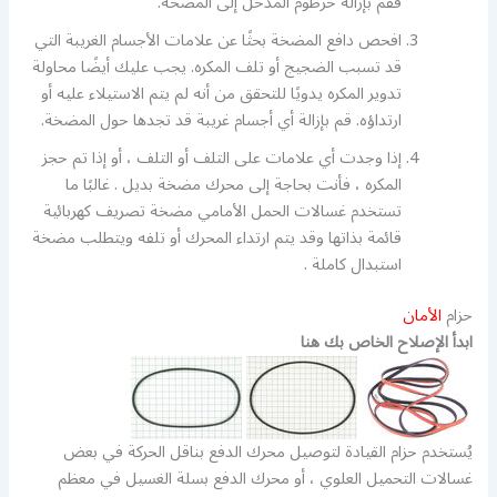
فقم بإزالة خرطوم المدخل إلى المضخة.
افحص دافع المضخة بحثًا عن علامات الأجسام الغريبة التي
قد تسبب الضجيج أو تلف المكره. يجب عليك أيضًا محاولة
تدوير المكره يدويًا للتحقق من أنه لم يتم الاستيلاء عليه أو
ارتداؤه. قم بإزالة أي أجسام غريبة قد تجدها حول المضخة.
إذا وجدت أي علامات على التلف أو التلف ، أو إذا تم حجز
المكره ، فأنت بحاجة إلى محرك مضخة بديل . غالبًا ما
تستخدم غسالات الحمل الأمامي مضخة تصريف كهربائية
قائمة بذاتها وقد يتم ارتداء المحرك أو تلفه ويتطلب مضخة
استبدال كاملة .
حزام
الأمان
ابدأ الإصلاح الخاص بك هنا
يُستخدم حزام القيادة لتوصيل محرك الدفع بناقل الحركة في بعض
غسالات التحميل العلوي ، أو محرك الدفع بسلة الغسيل في معظم