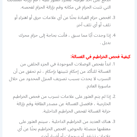
التي تثبت الحزام في مكانه وقم بإزالة الحزام لفحصه.
افحص حزام القيادة بحثًا عن أي علامات حرق أو اهتراء أو
تلف أو أي تلف آخر.
إذا وجدت أيًا مما سبق ، فأنت بحاجة إلى حزام محرك
بديل .
كيفية فحص الخراطيم في الغسالة:
ابدأ بفحص الوصلات الموجودة في الجزء الخلفي من
الغسالة للتأكد من إحكام تثبيتها بإحكام ، ثم تحقق من أن
التسرب لا يحدث بسبب تصريف المنزل المحدود من خلال
ماسورة العادم.
إذا لم يتم العثور على علامات تسرب من فحص الخراطيم
الخارجية ، فافصل الغسالة عن مصدر الطاقة وقم بإزالة
خزانة الغسالة لفحص الخراطيم الداخلية.
هناك العديد من الخراطيم الداخلية ، سيتم العثور على
معظمها متصلة بالحوض. افحص الخراطيم بحثًا عن أي
علامات تشقق أو سحجات أو أضرار أخرى.