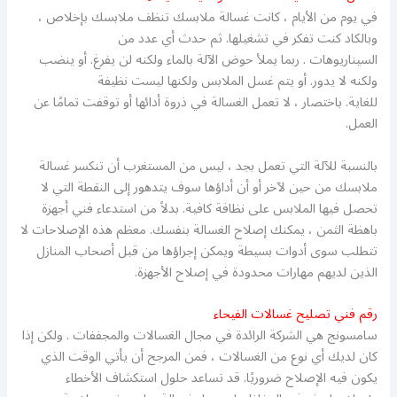
في يوم من الأيام ، كانت غسالة ملابسك تنظف ملابسك بإخلاص ،
وبالكاد كنت تفكر في تشغيلها. ثم حدث أي عدد من
السيناريوهات . ربما يملأ حوض الآلة بالماء ولكنه لن يفرغ. أو ينضب
ولكنه لا يدور. أو يتم غسل الملابس ولكنها ليست نظيفة
للغاية. باختصار ، لا تعمل الغسالة في ذروة أدائها أو توقفت تمامًا عن
العمل.
بالنسبة للآلة التي تعمل بجد ، ليس من المستغرب أن تنكسر غسالة
ملابسك من حين لآخر أو أن أداؤها سوف يتدهور إلى النقطة التي لا
تحصل فيها الملابس على نظافة كافية. بدلاً من استدعاء فني أجهزة
باهظة الثمن ، يمكنك إصلاح الغسالة بنفسك. معظم هذه الإصلاحات لا
تتطلب سوى أدوات بسيطة ويمكن إجراؤها من قبل أصحاب المنازل
الذين لديهم مهارات محدودة في إصلاح الأجهزة.
رقم فني تصليح غسالات الفيحاء
سامسونج هي الشركة الرائدة في مجال الغسالات والمجففات . ولكن إذا
كان لديك أي نوع من الغسالات ، فمن المرجح أن يأتي الوقت الذي
يكون فيه الإصلاح ضروريًا. قد تساعد حلول استكشاف الأخطاء