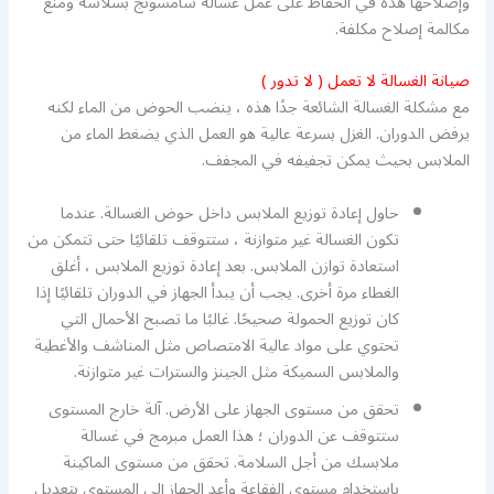
وإصلاحها هذه في الحفاظ على عمل غسالة سامسونج بسلاسة ومنع
مكالمة إصلاح مكلفة.
صيانة الغسالة لا تعمل ( لا تدور )
مع مشكلة الغسالة الشائعة جدًا هذه ، ينضب الحوض من الماء لكنه
يرفض الدوران. الغزل بسرعة عالية هو العمل الذي يضغط الماء من
الملابس بحيث يمكن تجفيفه في المجفف.
حاول إعادة توزيع الملابس داخل حوض الغسالة. عندما
تكون الغسالة غير متوازنة ، ستتوقف تلقائيًا حتى تتمكن من
استعادة توازن الملابس. بعد إعادة توزيع الملابس ، أغلق
الغطاء مرة أخرى. يجب أن يبدأ الجهاز في الدوران تلقائيًا إذا
كان توزيع الحمولة صحيحًا. غالبًا ما تصبح الأحمال التي
تحتوي على مواد عالية الامتصاص مثل المناشف والأغطية
والملابس السميكة مثل الجينز والسترات غير متوازنة.
تحقق من مستوى الجهاز على الأرض. آلة خارج المستوى
ستتوقف عن الدوران ؛ هذا العمل مبرمج في غسالة
ملابسك من أجل السلامة. تحقق من مستوى الماكينة
باستخدام مستوى الفقاعة وأعد الجهاز إلى المستوى بتعديل