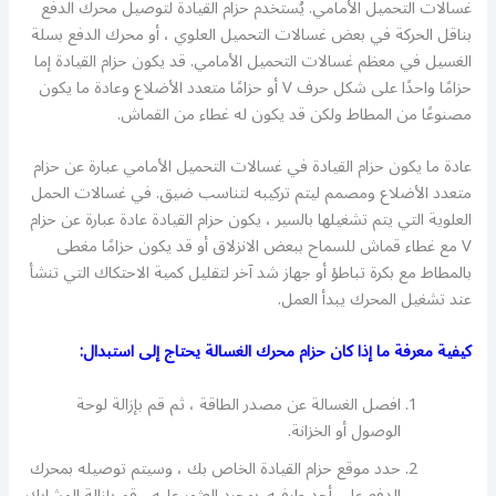
غسالات التحميل الأمامي. يُستخدم حزام القيادة لتوصيل محرك الدفع
بناقل الحركة في بعض غسالات التحميل العلوي ، أو محرك الدفع بسلة
الغسيل في معظم غسالات التحميل الأمامي. قد يكون حزام القيادة إما
حزامًا واحدًا على شكل حرف V أو حزامًا متعدد الأضلاع وعادة ما يكون
مصنوعًا من المطاط ولكن قد يكون له غطاء من القماش.
عادة ما يكون حزام القيادة في غسالات التحميل الأمامي عبارة عن حزام
متعدد الأضلاع ومصمم ليتم تركيبه لتناسب ضيق. في غسالات الحمل
العلوية التي يتم تشغيلها بالسير ، يكون حزام القيادة عادة عبارة عن حزام
V مع غطاء قماش للسماح ببعض الانزلاق أو قد يكون حزامًا مغطى
بالمطاط مع بكرة تباطؤ أو جهاز شد آخر لتقليل كمية الاحتكاك التي تنشأ
عند تشغيل المحرك يبدأ العمل.
كيفية معرفة ما إذا كان حزام محرك الغسالة يحتاج إلى استبدال:
افصل الغسالة عن مصدر الطاقة ، ثم قم بإزالة لوحة
الوصول أو الخزانة.
حدد موقع حزام القيادة الخاص بك ، وسيتم توصيله بمحرك
الدفع على أحد طرفيه. بمجرد العثور عليه ، قم بإزالة المشابك