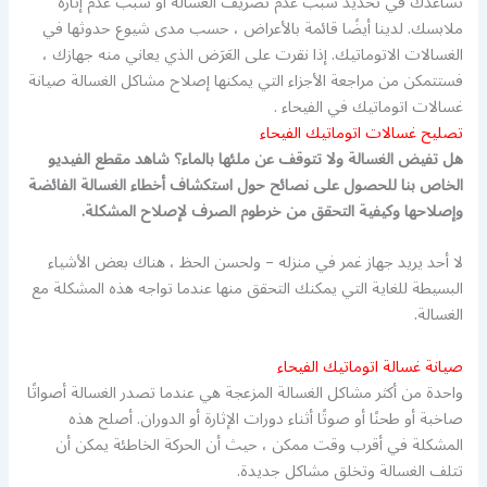
تساعدك في تحديد سبب عدم تصريف الغسالة أو سبب عدم إثارة
ملابسك. لدينا أيضًا قائمة بالأعراض ، حسب مدى شيوع حدوثها في
الغسالات الاتوماتيك. إذا نقرت على العَرَض الذي يعاني منه جهازك ،
فستتمكن من مراجعة الأجزاء التي يمكنها إصلاح مشاكل الغسالة صيانة
غسالات اتوماتيك في الفيحاء .
تصليح غسالات اتوماتيك الفيحاء
هل تفيض الغسالة ولا تتوقف عن ملئها بالماء؟ شاهد مقطع الفيديو
الخاص بنا للحصول على نصائح حول استكشاف أخطاء الغسالة الفائضة
وإصلاحها وكيفية التحقق من خرطوم الصرف لإصلاح المشكلة.
لا أحد يريد جهاز غمر في منزله – ولحسن الحظ ، هناك بعض الأشياء
البسيطة للغاية التي يمكنك التحقق منها عندما تواجه هذه المشكلة مع
الغسالة.
صيانة غسالة اتوماتيك الفيحاء
واحدة من أكثر مشاكل الغسالة المزعجة هي عندما تصدر الغسالة أصواتًا
صاخبة أو طحنًا أو صوتًا أثناء دورات الإثارة أو الدوران. أصلح هذه
المشكلة في أقرب وقت ممكن ، حيث أن الحركة الخاطئة يمكن أن
تتلف الغسالة وتخلق مشاكل جديدة.