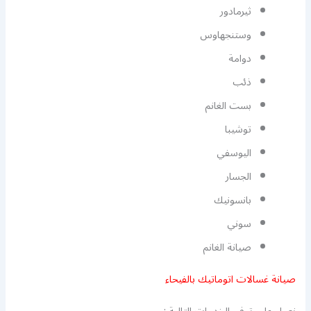
ثيرمادور
وستنجهاوس
دوامة
ذئب
بست الغانم
توشيبا
اليوسفي
الجسار
بانسونيك
سوني
صيانة الغانم
صيانة غسالات اتوماتيك بالفيحاء