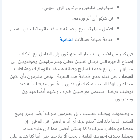
سيكونون نظيفين ومرتدين الزي المهني.
لن يتركوا أي أثر وراءهم.
افضل خبراء تصليح و صيانة غسالات اتوماتيك في الفيحاء .
خدمة صيانة غسالات
الشامية
في كثير من الأحيان ، يضطر المستهلكون إلى التعامل مع شركات
إصلاح الأجهزة التي ترسل تقنيين فظين وغير مراوغين وفوضويين إلى
منازلهم. ليس مع
خدمة تصليح وصانة عسالات اتوماتيك ونشافات
الفيحاء
. نحن نعلم مدى فظاعة هذه التجربة ، ونحن ملتزمون بأن نكون
مختلفين. لهذا السبب يمكنك أن تكون واثقًا من معرفتك أنه عند
توظيف فريقنا ، ستعمل مع فنيين خبراء ، ولكنهم أيضًا مهذبون
ومحترمون
لا يحترمونك ووقتك فحسب ، بل يحترمون منزلك أيضًا. يلتزم جميع
الفنيين لدينا بالتزامنا “بعدم ترك أي أثر وراءهم”. في الواقع ، إن
هدفنا
هو
مغادرة منزلك
دائمًا
بشكل أفضل مما كان عليه عندما
وصلنا. بخلاف أجهزتك الثابتة ، يجب ألا تلاحظ حتى أننا كنا هناك على