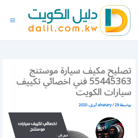
خطي
لى
لمحتوى
تصليح مكيف سيارة موستنج
55445363 فني اخصائي تكييف
سيارات الكويت
بواسطة
29 أبريل، 2020
/
alsatary