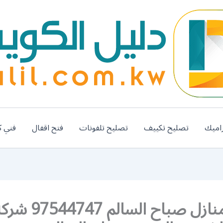
اميك
تصليح تكييف
تصليح تلفونات
فتح اقفال
فني ك
تعقيم منازل صباح السالم 7544747