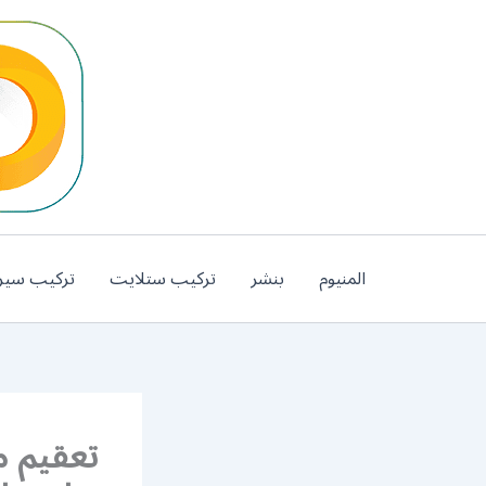
خطي
لى
لمحتوى
المنيوم
بنشر
تركيب ستلايت
تركيب سير