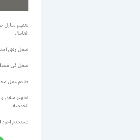
تعقيم منازل صب
العامة،
نعمل وفق احدث
نعمل في مختلف 
طاقم عمل محتر
تطهير شقق و م
الخدمية،
نستخدم اجود ان