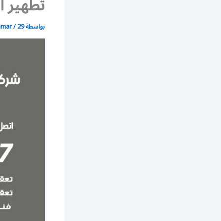
تطهير ا
بواسطة
29 نوفمبر، 2020
/
mmar