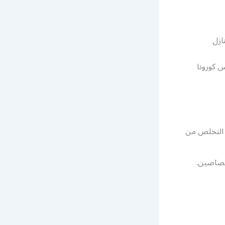
ازل
 كورونا
ي التخلص من
ختصاصين.