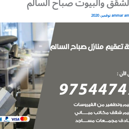
لشقق والبيوت صباح السالم
ammar a