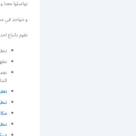
تواصلوا معنا و
و نتواجد في م
نقوم باتباع اح
تنظي
تطهي
نعمل
النتا
تعقي
تنظ
مكا
تنظي
شرك