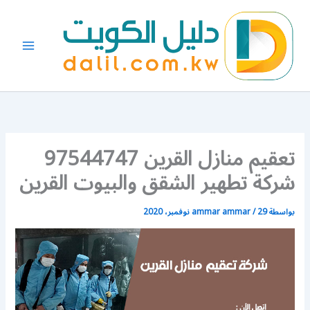
خطي
لى
لمحتوى
تعقيم منازل القرين 97544747
شركة تطهير الشقق والبيوت القرين
بواسطة
29 نوفمبر، 2020
/
ammar ammar