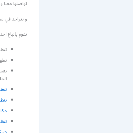
تواصلوا معنا و
و نتواجد في م
نقوم باتباع اح
تنظي
تطهي
نعمل
النتا
تعقي
تنظ
مكا
تنظي
شرك