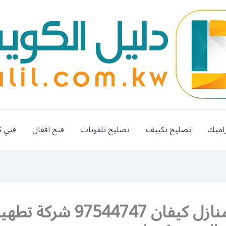
اميك
تصليح تكييف
تصليح تلفونات
فتح اقفال
فني ك
تعقيم منازل كيفان 97544747 شركة تطه