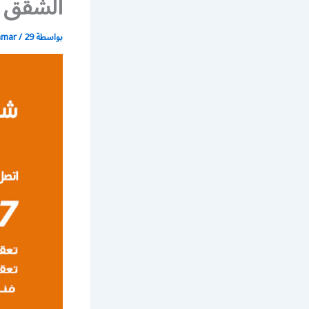
الشقق و
بواسطة
29 نوفمبر، 2020
/
mmar