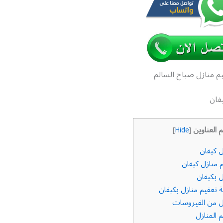
م منازل صباح السالم
فان
م العناوين
]
Hide
[
 كيفان
 منازل كيفان
 بكيفان
تعقيم منازل بكيفان
ل من الفيروسات
 المنازل