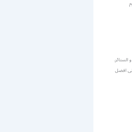
م
 الستائر.
على افضل