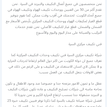
نحن متخصصون في جميع أعمال التكييف والتبريد في السرة . نحن
نقدم أكثر من 50 من الفنيين ووحدات تكييف الهواء وتكييف الهواء في
جميع أنحاء الكويت لخدمتك في أقرب وقت ممكن. كما نقوم بتوفير
قطع الغيار لمكيفات الهواء ووحدات التكييف المركزي بأرخص الأسعار مع
الضمان والضمان. قطع غيار للتكييف الأصلي. نحن نقدم خدمات
التركيب والصيانة على مدار اليوم واليوم والأسبوع
فني تكييف مركزي السرة
شركة تكييف مركزي السرة فني تكييف وحدات التكييف المركزية كما
نعرف جميع ان دوله الكويت من اكثر دول العالم ارتفاعا لدرجات الحراره
و لا يمكن لاي انسان الاستغناء عن التكييف و على الرغم من ذلك في
بعض الاوقات يتعل التكييف عن العمل بسبب:
عطل ما و تمون الامور مزعجه جدا و خصوصا عند وجود الاطفال و نكون
بحاجه ماسه الى شركات تصليح التكييف و عاده تكون شركات التكيف
و التبريد مشغوله جدا بسسب ارتفاع الحراره الكبير و نحن بدورنا كا
افضل شركة صيانة تكييف بالسرة كما ذكرنا نوفر فنيين تكييف خبره 25
عاما بجميع محافظات السرة و نلبي نداء اي عميل على الفور كل ما