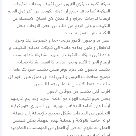
شركة تكييف مركزي العيون فني تكييف وحدات التكييف
المركزية كما نعرف جميع ان دوله الكويت من اكثر دول العالم
ارتفاعا لدرجات الحراره و لا يمكن لاي انسان الاستغناء عن
التكييف و على الرغم من ذلك في بعض الاوقات يتعل
التكييف عن العمل بسبب:
عطل ما و تمون الامور مزعجه جدا و خصوصا عند وجود
الاطفال و نكون بحاجه ماسه الى شركات تصليح التكييف و
عاده تكون شركات التكيف و التبريد مشغوله جدا بسسب
ارتفاع الحراره الكبير و نحن بدورنا كا افضل شركة صيانة
تكييف بالعيون كما ذكرنا نوفر فنيين تكييف خبره 25 عاما
بجميع محافظات العيون و نلبي نداء اي عميل على الفور كل
ما عليك فقط الاتصال بنا على رقمنا الساخن.
اقرب فني تكييف من موقعي العيون
يعمل فنيو تكييف الهواء مع أنظمة التبريد وقد يتم تدريبهم
أيضًا على أنظمة التدفئة والتهوية. من الضروري فهم كيفية
التخلص من المبردات بشكل صحيح بالإضافة إلى معرفة
لوائح خاصة بالولاية والمحلية لهذه المهمة. يمكن للفنيين
العمل لحسابهم الخاص أو العمل في المؤسسات الحكومية
أو الخاصة ، من بين آخرين.