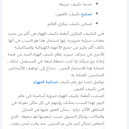
خدمة تكييف سريعة
تصليح
تكييف بالعيون
صيانى تكييف مركزي الغانم
فني التكييف المركزي أنظمة تكييف الهواء هي أكثر من مجرد
معدات منزلية ضرورية. إنها استثمار. هذا هو السبب في أنها
تكلف أكثر بكثير من جميع الأجهزة الكهربائية والميكانيكية
الأخرى في منزلك. سيزيد نظام تكييف الهواء الجيد من قيمة
إعادة بيع منزلك إذا كنت تخطط لبيعه في المستقبل. لذلك ،
لحماية هذا الاستثمار الثمين ، تحتاج إلى توظيف الأشخاص
المناسبين للعناية به.
تواصل ايضا مع رقم تكييف
صناعية الجهراء
فني تكييف العيون
أصبحت أنظمة تكييف الهواء ضرورة أساسية في عالم
اليوم. لهذا السبب يمكنك رؤيتهم في كل مكان تقريبًا. في
المناطق الأكثر حرارة ، يمكن العثور عليها في المنازل
والمكاتب ومراكز التسوق. سبب شعبيتها هو سعرها ، الذي
انخفض بشكل كبير على مر السنين. منذ وقت ليس ببعيد ،