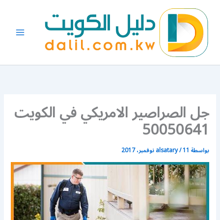
خطي
لى
لمحتوى
جل الصراصير الامريكي في الكويت
50050641
بواسطة
11 نوفمبر، 2017
/
alsatary