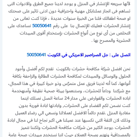
لأنها سريعه الإنتشار في المنزل و يوجد لدينا جميع الطرق والادوات التى
تساهم فى انجاز عملنابكل مهنية واحترافية دون ادنى تاثير على صحتك
او صحة اطفالك فلنا من الخبرة سنوات عديدة ، فإذا كنت تعانى من
إنتشار الحشرات فعليك الإتصال بنا على رقم
50050641
نساعدك على
التخلص من أى نوع من أنواع الحشرات بإستخدام أقوى المبيدات
الحشرية والمصرح بها .
اتصل على : جل الصراصير الامريكي في الكويت
50050641
نحن افضل شركة مكافحة حشرات بالكويت نقدم لكم أفضل وأجود
الحلول والوسائل والمبيدات لمكافحة الحشرات الطائرة والزاحفة بكافة
أنواعها، كما أنه لدينا فريق عمل متمرّس وذو خبرة كبيرة في هذا المجال،
مع شركتنا وداعاً للحشرات، وستنعموا ببيئة صحية نظيفة وآمنه
خدمة
اباده الحشرات والقوارض علي مدار 24 ساعة اتصل نصلك اينما
كنت
نضمن لكم القضاء على الحشرات, وابادتها ابادة فورية بدون
مغادرة المنزل .
نقدم دائماً الافضل لعملائنا ونسعي الي رضاء العميل
وذلك لان الثقة التي نكسبها عند عميلنا هي اكبر نجاح لنا في مجال ابادة
الحشرات .
يوجد الكثير من شركات مكافحة الحشرات ولكننا نتميز
بالمصداقية ونهتم بصحة العملاء حيث اننا نستخدم مبيدات صحة عامة