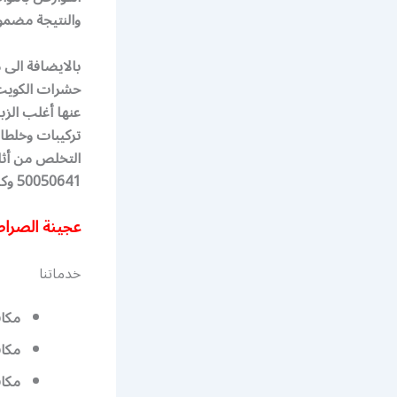
والنتيجة مضمون
بالايضافة الى
حشرات الكويت 
عنها أغلب الزب
تركيبات وخلطا
التخلص من أثا
50050641 وكن على ثقة بأننا سنخلصك من جميع الحشرات .
عجينة الصراص
خدماتنا
مكا
مكا
مكا