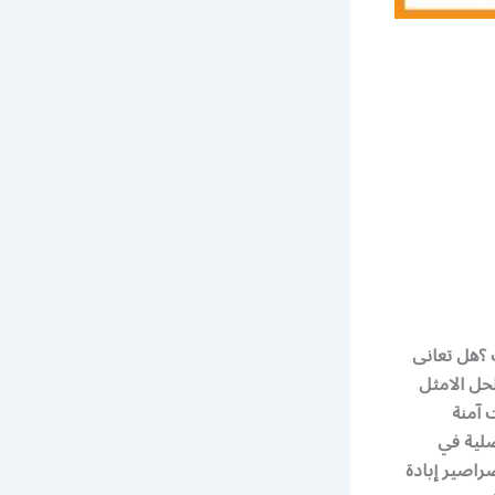
 فى منزلك ؟هل تعانى
حل الامثل
 آمنة
صلية في
راصير إبادة