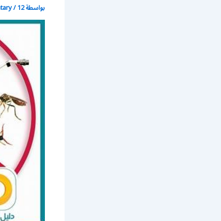
بواسطة
12 نوفمبر، 2017
/
atary