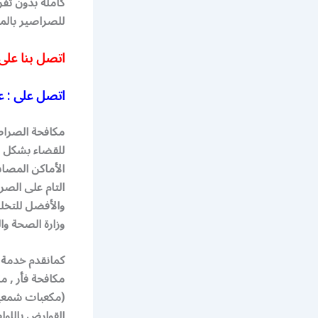
للصراصير بالمن
اتصل بنا على
اتصل على : ع
مكافحة الصراصي
للقضاء بشكل ن
الأماكن المصا
التام على الص
والأفضل للتخل
وزارة الصحة وا
كمانقدم خدمة م
مكافحة فأر , م
(مكعبات شمعية
القوارض باللو