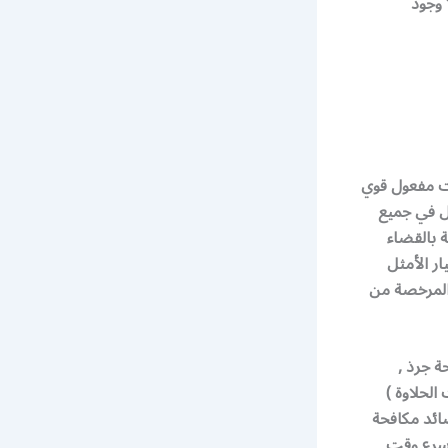
ه الصراصير وخلال مدة أقصاها 4 أيام لا وجود
ات مفعول قوي
ل في جميع
 بالقضاء
ر الأمثل
 المرخصة من
ة جرذ ,
لحلاوة )
ائد مكافحة
أسرع وقت