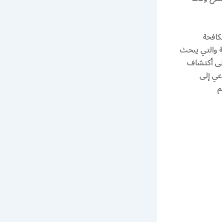
كافحة
 والتي يبحث
على أكتشاف
عي إلى
م