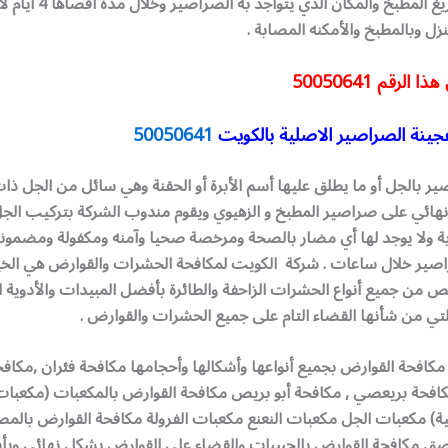
كاملة بدون تفريغ المطبخ والمكان الذي يتواجد ب
زل وبالمطبخ والأمكنه المصابة .
 هذا الرقم
50050641
جينة الصراصير الاصلية بالكويت
50050641
ر بالجل أو ما يطلق عليها أسم الأبرة أو الحقنة وهي سائل من الجل ذ
هائي على صراصير المطبخ و الزهيوي ويقوم مندوب الشركة بتركيب الج
بة ولا يوجد لها أي مضار بالصحة ومرخصة صحيا وآمنه ومكفولة ومضمونة
راصير خلال ساعات . شركة الكويت لمكافحة الحشرات والقوارض هي الخيا
ص من جميع أنواع الحشرات الزاحفة والطائرة بأفضل المبيدات والأدوية
لتي من شأنها القضاء التام على جميع الحشرات والقوارض .
كافحة القوارض بجميع أنواعها وأشكالها وأحجامها مكافحة فئران ,مكافح
كافحة بريعصي , مكافحة أبو بريص مكافحة القوارض بالمكعبات (مكعبات ا
) مكعبات الجل مكعبات النعنع مكعبات الفرولة مكافحة القوارض بالمص
اصق مكافحة القوارض بالحبيبات والقضاء على القوارض بشكل نهائي وب