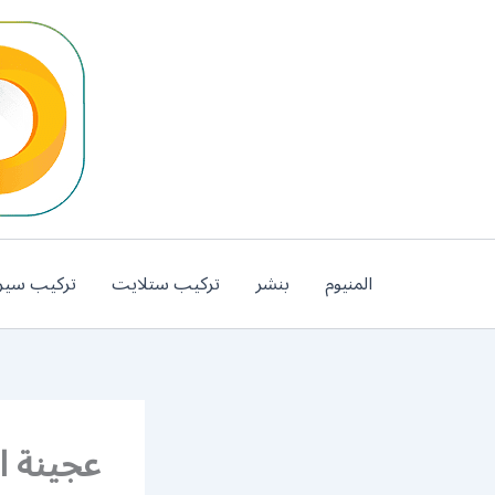
خطي
لى
لمحتوى
المنيوم
بنشر
تركيب ستلايت
تركيب سير
عجينة الص