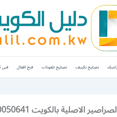
اميك
تصليح تكييف
تصليح تلفونات
فتح اقفال
فني ك
راصير الاصلية بالكويت 50050641