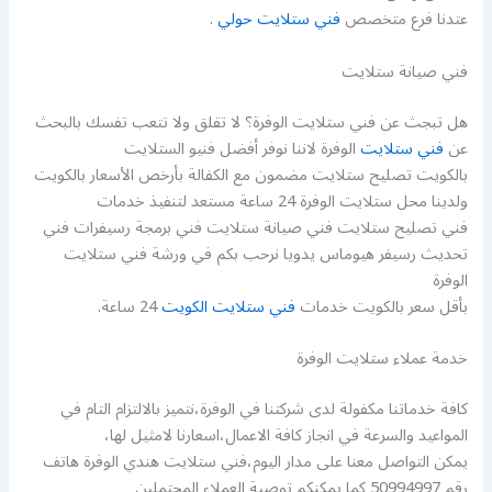
عتدنا فرع متخصص
فني ستلايت حولي
.
فني صيانة ستلايت
هل تبجث عن فني ستلايت الوفرة؟ لا تقلق ولا تتعب تفسك بالبحث
عن
فني ستلايت
الوفرة لاننا نوفر أفضل فنيو الستلايت
بالكويت تصليح ستلايت مضمون مع الكفالة بأرخص الأسعار بالكويت
ولدينا محل ستلايت الوفرة 24 ساعة مستعد لتنفيذ خدمات
فني تصليح ستلايت فني صيانة ستلايت فني برمجة رسيفرات فني
تحديث رسيفر هيوماس يدويا نرحب بكم في ورشة فني ستلايت
الوفرة
بأقل سعر بالكويت خدمات
فني ستلايت الكويت
24 ساعة.
خدمة عملاء ستلايت الوفرة
كافة خدماتنا مكفولة لدى شركتنا في الوفرة،نتميز بالالتزام التام في
المواعيد والسرعة في انجاز كافة الاعمال،اسعارنا لامثيل لها،
يمكن التواصل معنا على مدار اليوم،فني ستلايت هندي الوفرة هاتف
رقم 50994997 كما يمكنكم توصية العملاء المحتملين