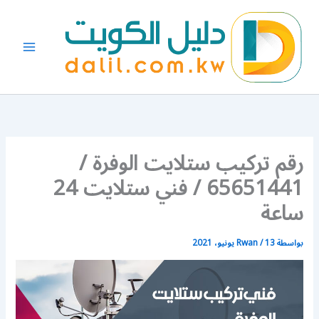
خطي
لى
لمحتوى
رقم تركيب ستلايت الوفرة /
65651441 / فني ستلايت 24
ساعة
بواسطة
13 يونيو، 2021
/
Rwan