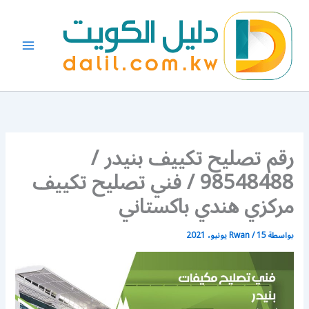
خطي
لى
لمحتوى
رقم تصليح تكييف بنيدر /
98548488 / فني تصليح تكييف
مركزي هندي باكستاني
بواسطة
15 يونيو، 2021
/
Rwan