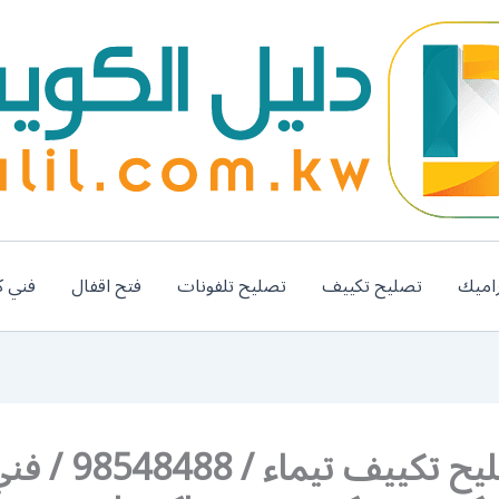
اميك
تصليح تكييف
تصليح تلفونات
فتح اقفال
فني ك
رقم تصليح تكييف تيماء / 98548488