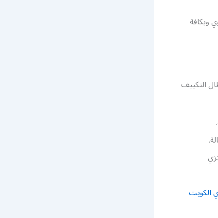
ي وبكافة
ال التكييف
لة.
زي
 الكويت