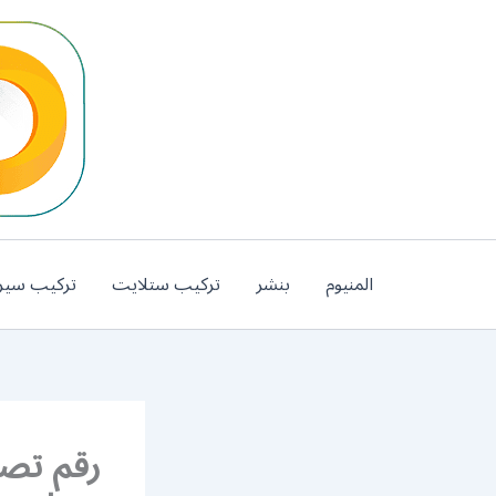
خطي
لى
لمحتوى
المنيوم
بنشر
تركيب ستلايت
تركيب سير