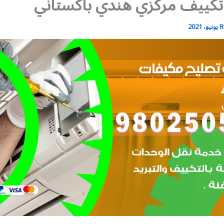
تكييف مركزي هندي باكستاني
R