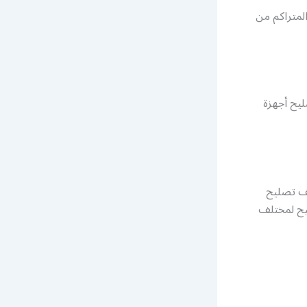
لمتراكم من
ليح أجهزة
تف تصليح
ليح لمختلف