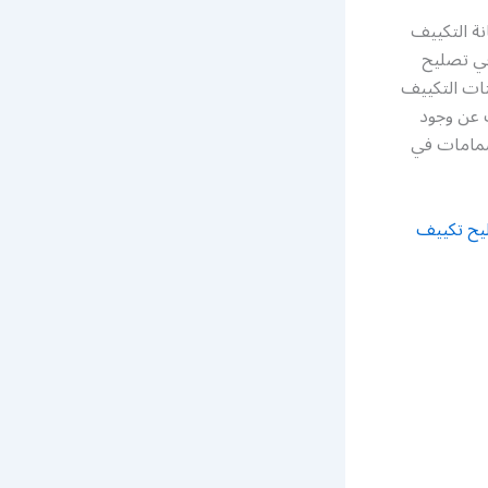
ة التكييف
في تصليح
تات التكييف
 عن وجود
صمامات في
يح تكييف