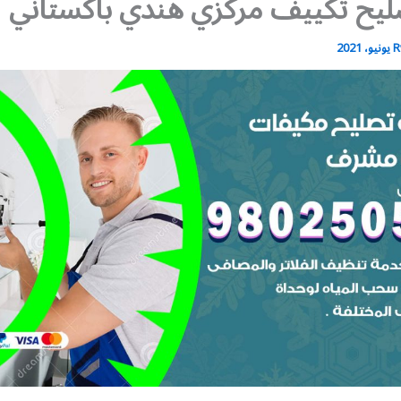
يح تكييف مركزي هندي باكستاني
R