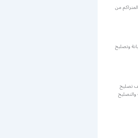
لمتراكم من
انة وتصليح
تف تصليح
والتصليح