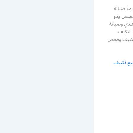
مة صيانة
تخصص وذو
هندي وصيانة
التكيف.
 تكييف وفحص
يح تكييف