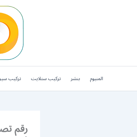
خطي
لى
لمحتوى
المنيوم
بنشر
تركيب ستلايت
تركيب سير