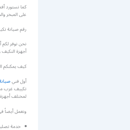
كما نستورد أفض
على المبخر وا
رقم صيانة تك
نحن نوفر لكم 
أجهزة التكيف و
كيف يمكنكم ا
أول فني
صيانة
تكييف غرب مشر
لمختلف أجهزة 
ونعمل أيضاً في
خدمة تصليح 