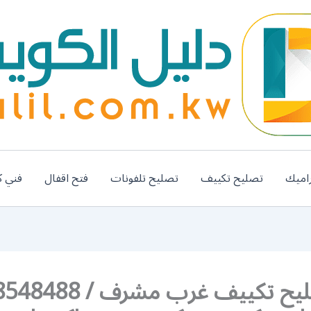
اميك
تصليح تكييف
تصليح تلفونات
فتح اقفال
فني ك