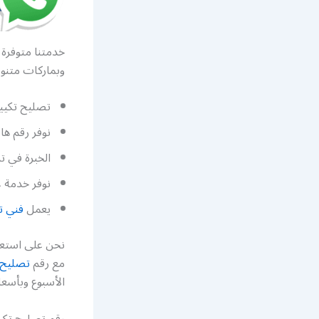
خدمتنا متوفرة
وبماركات متنو
تصليح تكيي
نوفر رقم ه
الخبرة في ت
نوفر خدمة غ
يعمل
فني ت
نحن على استعد
مع رقم
تصليح 
الأسبوع وبأسعا
رقم تصليح ت