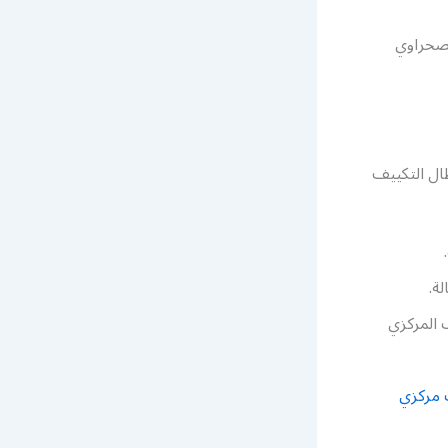
لصحراوي
ال التكييف
لة.
 المركزي
 مركزي