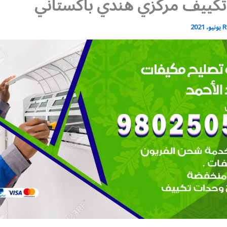
تكييف مركزي هندي باكستاني
R