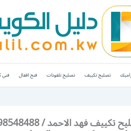
اميك
تصليح تكييف
تصليح تلفونات
فتح اقفال
فني ك