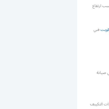
بب ارتفاع
كويت
فني
 صيانة
دات التكييف