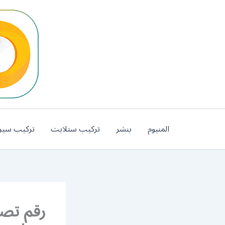
خطي
لى
لمحتوى
المنيوم
بنشر
تركيب ستلايت
تركيب سير