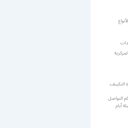
أنواع
دات
مركزية
 التكييف.
م التواصل
لى مدار 24 ساعة وطيلة أيام