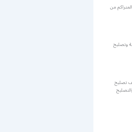
لمتراكم من
ة وتصليح
تف تصليح
التصليح