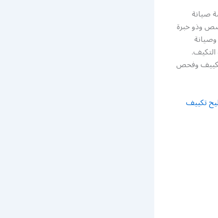
ة صيانة
صص وذو خبرة
وصيانة
التكيف.
 تكييف وفحص
يح تكييف