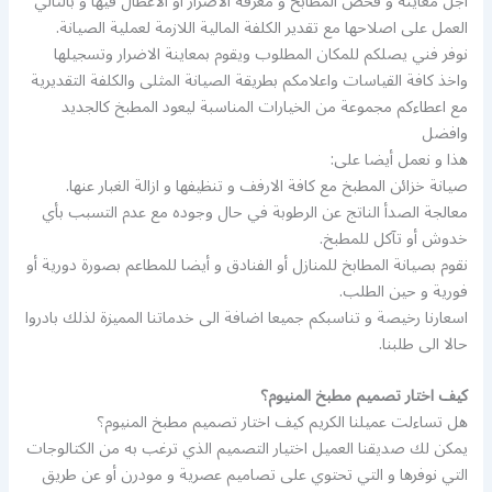
اجل معاينة و فحص المطابخ و معرفة الاضرار أو الاعطال فيها و بالتالي
العمل على اصلاحها مع تقدير الكلفة المالية اللازمة لعملية الصيانة.
نوفر فني يصلكم للمكان المطلوب ويقوم بمعاينة الاضرار وتسجيلها
واخذ كافة القياسات واعلامكم بطريقة الصيانة المثلى والكلفة التقديرية
مع اعطاءكم مجموعة من الخيارات المناسبة ليعود المطبخ كالجديد
وافضل
هذا و نعمل أيضا على:
صيانة خزائن المطبخ مع كافة الارفف و تنظيفها و ازالة الغبار عنها.
معالجة الصدأ الناتج عن الرطوبة في حال وجوده مع عدم التسبب بأي
خدوش أو تآكل للمطبخ.
نقوم بصيانة المطابخ للمنازل أو الفنادق و أيضا للمطاعم بصورة دورية أو
فورية و حين الطلب.
اسعارنا رخيصة و تناسبكم جميعا اضافة الى خدماتنا المميزة لذلك بادروا
حالا الى طلبنا.
كيف اختار تصميم مطبخ المنيوم؟
هل تساءلت عميلنا الكريم كيف اختار تصميم مطبخ المنيوم؟
يمكن لك صديقنا العميل اختيار التصميم الذي ترغب به من الكتالوجات
التي نوفرها و التي تحتوي على تصاميم عصرية و مودرن أو عن طريق