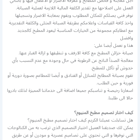
اجل معاينة و فحص المطابخ و معرفة الاضرار أو الاعطال فيها و بالتالي
العمل على اصلاحها مع تقدير الكلفة المالية اللازمة لعملية الصيانة.
نوفر فني يصلكم للمكان المطلوب ويقوم بمعاينة الاضرار وتسجيلها
واخذ كافة القياسات واعلامكم بطريقة الصيانة المثلى والكلفة التقديرية
مع اعطاءكم مجموعة من الخيارات المناسبة ليعود المطبخ كالجديد
وافضل
هذا و نعمل أيضا على:
صيانة خزائن المطبخ مع كافة الارفف و تنظيفها و ازالة الغبار عنها.
معالجة الصدأ الناتج عن الرطوبة في حال وجوده مع عدم التسبب بأي
خدوش أو تآكل للمطبخ.
نقوم بصيانة المطابخ للمنازل أو الفنادق و أيضا للمطاعم بصورة دورية أو
فورية و حين الطلب.
اسعارنا رخيصة و تناسبكم جميعا اضافة الى خدماتنا المميزة لذلك بادروا
حالا الى طلبنا.
كيف اختار تصميم مطبخ المنيوم؟
هل تساءلت عميلنا الكريم كيف اختار تصميم مطبخ المنيوم؟
يمكن لك صديقنا العميل اختيار التصميم الذي ترغب به من الكتالوجات
التي نوفرها و التي تحتوي على تصاميم عصرية و مودرن أو عن طريق