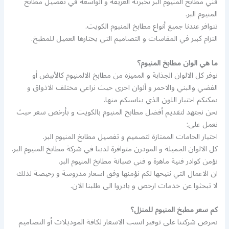
فني مطابخ المنيوم البر بخبرته العريقة و الواسعة في تفصيل مطابخ
المنيوم البر.
تتوافر عندنا جميع أنواع مطابخ المنيوم الكويت.
التزام كبير في المقاسات و التصاميم التي يختارها العميل للمطبخ.
ما هي الوان مطابخ المنيوم؟
نوفر كل الالوان الجذابة و المميزة من مطابخ الالمنيوم كالأبيض أو
الفضي والبني والاحمر و ألوان اخرى حيث نراعي مختلف الاذواق و
يمكنكم اختيار اللون الذي يناسبكم منها.
نحن نجتهد لتقديم أفضل مطابخ المنيوم بالكويت و بأرخص سعر حيث
نعمل على:
اختيار الخامات الممتازة لتصميم و تفصيل مطابخ المنيوم البر.
كل الالوان الجميلة و المودرن متوافرة لدينا في شركة مطابخ المنيوم البر.
نؤمن كوادر فنية ماهرة و فني صيانة مطابخ المنيوم البر.
ان الاعمال التي نتيحها لكم نؤمنها وفق اسعار مدروسة و رخيصة لذلك
لا تبحثوا عن خدمات ارخص و بادروا الى طلبنا الان.
كم سعر مطبخ المنيوم للمنزل؟
تحرص شركتنا على توفير انسب الاسعار لكافة الموديلات أو التصاميم