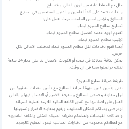
حال تم الحفاظ عليه من الوزن العالي والاتساخ
و لذلك نعتمد على اكفأ العاملين و الفنين المختصين في تصنيع
المطابخ و نؤمن احسن الخامات حيث نعمل على:
تصليح مطابخ المنيوم تيماء.
تقديم اجود خدمة تفصيل مطابخ المنيوم تيماء.
تركيب مطابخ المنيوم تيماء.
أيضا نقوم بخدمات نقل مطابخ المنيوم تيماء لمختلف الاماكن بكل
حرص.
يمكن لكافة عملائنا في تيماء أو الكويت الاتصال بنا على مدار 24 ساعة
لذلك تواصلوا معنا في اي وقت.
طريقة صيانة مطبخ المنيوم؟
نعنى بتأمين فنين مهرة لصيانة المطابخ مع تأمين معدات متطورة من
اجل معاينة و فحص المطابخ و معرفة الاضرار أو الاعطال فيها و بالتالي
العمل على اصلاحها مع تقدير الكلفة المالية اللازمة لعملية الصيانة.
نوفر فني يصلكم للمكان المطلوب ويقوم بمعاينة الاضرار وتسجيلها
واخذ كافة القياسات واعلامكم بطريقة الصيانة المثلى والكلفة التقديرية
مع اعطاءكم مجموعة من الخيارات المناسبة ليعود المطبخ كالجديد