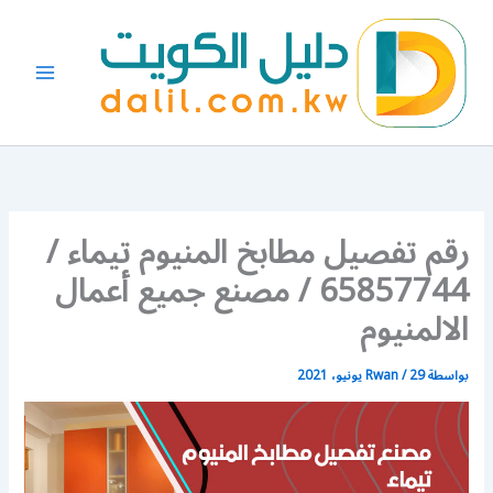
خطي
لى
لمحتوى
رقم تفصيل مطابخ المنيوم تيماء /
65857744 / مصنع جميع أعمال
الالمنيوم
بواسطة
29 يونيو، 2021
/
Rwan