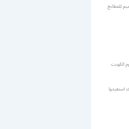
يم للمطابخ
م الكويت.
ك استفيدوا