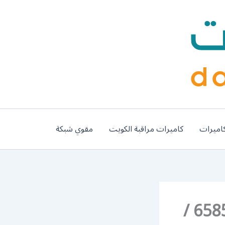
اميرات
كاميرات مراقبة الكويت
مقوي شبكة
رقم تفصيل مطابخ المنيوم مشرف / 65857744 /