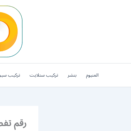
خطي
لى
لمحتوى
المنيوم
بنشر
تركيب ستلايت
تركيب سير