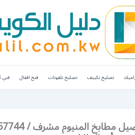
اميك
تصليح تكييف
تصليح تلفونات
فتح اقفال
فني ك