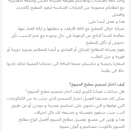
واخذ كافة القياسات واعلامكم بطريقة الصيانة المثلى والكلفة التقديرية
مع اعطاءكم مجموعة من الخيارات المناسبة ليعود المطبخ كالجديد
وافضل
هذا و نعمل أيضا على:
صيانة خزائن المطبخ مع كافة الارفف و تنظيفها و ازالة الغبار عنها.
معالجة الصدأ الناتج عن الرطوبة في حال وجوده مع عدم التسبب بأي
خدوش أو تآكل للمطبخ.
نقوم بصيانة المطابخ للمنازل أو الفنادق و أيضا للمطاعم بصورة دورية أو
فورية و حين الطلب.
اسعارنا رخيصة و تناسبكم جميعا اضافة الى خدماتنا المميزة لذلك بادروا
حالا الى طلبنا.
كيف اختار تصميم مطبخ المنيوم؟
هل تساءلت عميلنا الكريم كيف اختار تصميم مطبخ المنيوم؟
يمكن لك صديقنا العميل اختيار التصميم الذي ترغب به من الكتالوجات
التي نوفرها و التي تحتوي على تصاميم عصرية و مودرن أو عن طريق
النت حيث سنقوم بتفصيله و تصنيعه لك بكل احتراف.
هذا و نؤمن في مصنع تفصيل مطابخ المنيوم أفضل انواع مطابخ
المنيوم بالكويت بتصاميم و ألوان مميزة.