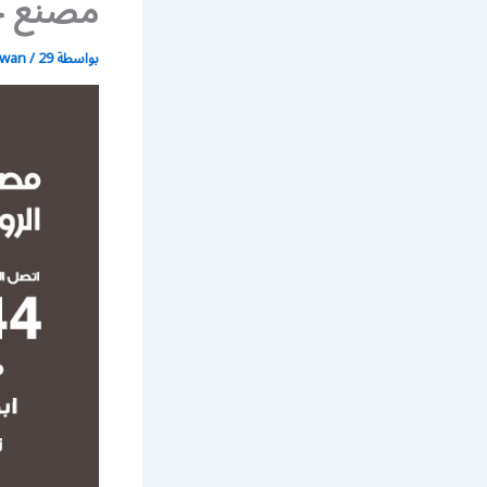
مصنع جم
بواسطة
29 يونيو، 2021
/
wan