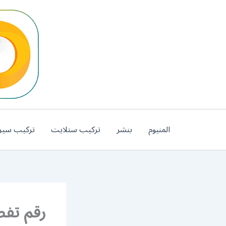
خطي
لى
لمحتوى
المنيوم
بنشر
تركيب ستلايت
تركيب سير