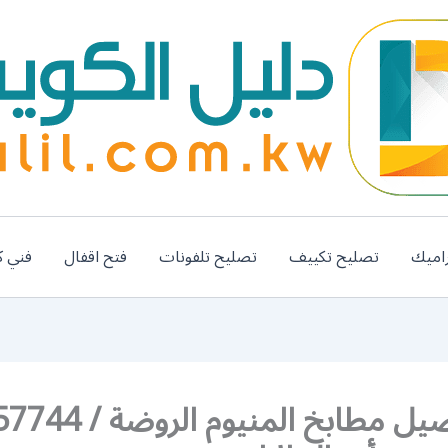
اميك
تصليح تكييف
تصليح تلفونات
فتح اقفال
فني ك