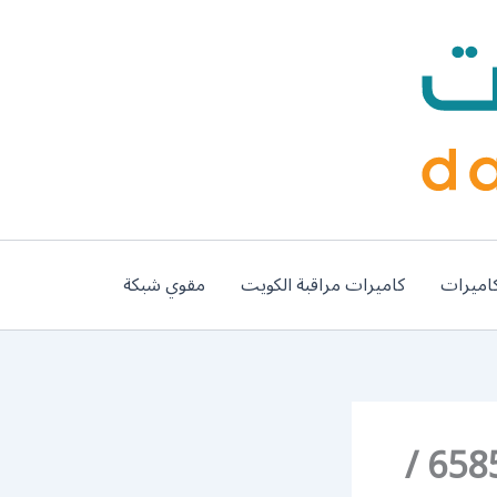
اميرات
كاميرات مراقبة الكويت
مقوي شبكة
رقم تفصيل مطابخ المنيوم الروضة / 65857744 /