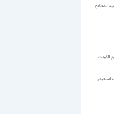
يم للمطابخ
م الكويت.
ك استفيدوا