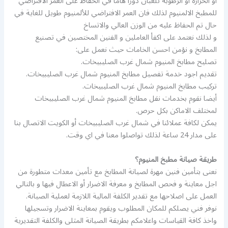
أو الحرارة أو الرطوبة تلعبان دورا هاما في الحفاظ على العمر الافتراضي
للمطبخ الالمنيوم لذلك فان العمر الافتراضي للألمنيوم طويل للغاية في
حال تم الحفاظ عليه من الوزن العالي والاتساخ
و لذلك نعتمد على اكفأ العاملين و الفنين المختصين في تصنيع
المطابخ و نؤمن احسن الخامات حيث نعمل على:
تصليح مطابخ المنيوم شمال غرب الصليبيخات.
تقديم اجود خدمة تفصيل مطابخ المنيوم شمال غرب الصليبيخات.
تركيب مطابخ المنيوم شمال غرب الصليبيخات.
أيضا نقوم بخدمات نقل مطابخ المنيوم شمال غرب الصليبيخات
لمختلف الاماكن بكل حرص.
يمكن لكافة عملائنا في شمال غرب الصليبيخات أو الكويت الاتصال بنا
على مدار 24 ساعة لذلك تواصلوا معنا في اي وقت.
طريقة صيانة مطبخ المنيوم؟
نعنى بتأمين فنين مهرة لصيانة المطابخ مع تأمين معدات متطورة من
اجل معاينة و فحص المطابخ و معرفة الاضرار أو الاعطال فيها و بالتالي
العمل على اصلاحها مع تقدير الكلفة المالية اللازمة لعملية الصيانة.
نوفر فني يصلكم للمكان المطلوب ويقوم بمعاينة الاضرار وتسجيلها
واخذ كافة القياسات واعلامكم بطريقة الصيانة المثلى والكلفة التقديرية