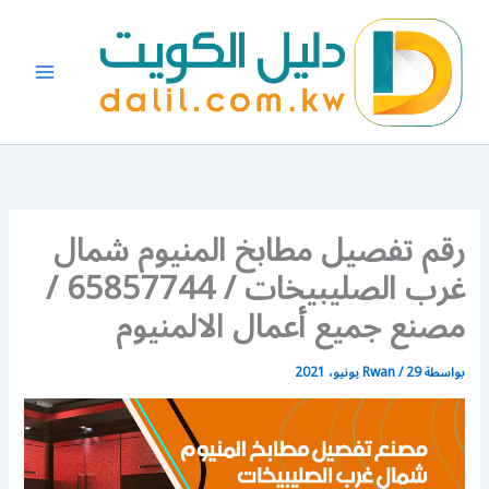
خطي
لى
لمحتوى
رقم تفصيل مطابخ المنيوم شمال
غرب الصليبيخات / 65857744 /
مصنع جميع أعمال الالمنيوم
بواسطة
29 يونيو، 2021
/
Rwan