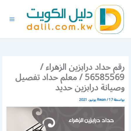
خطي
لى
لمحتوى
رقم حداد درابزين الزهراء /
56585569 / معلم حداد تفصيل
وصيانة درابزين حديد
بواسطة
17 يونيو، 2021
/
Rwan