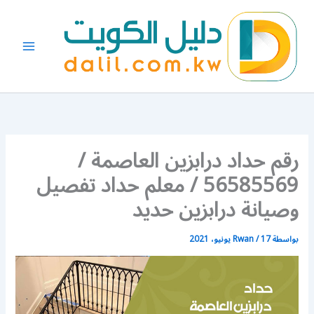
خطي
لى
لمحتوى
رقم حداد درابزين العاصمة /
56585569 / معلم حداد تفصيل
وصيانة درابزين حديد
بواسطة
17 يونيو، 2021
/
Rwan