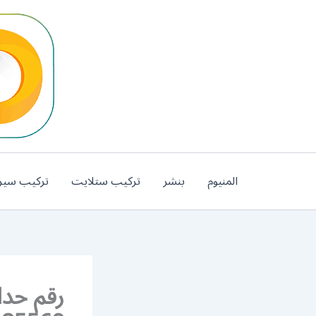
خطي
لى
لمحتوى
المنيوم
بنشر
تركيب ستلايت
تركيب سير
رقم حدا