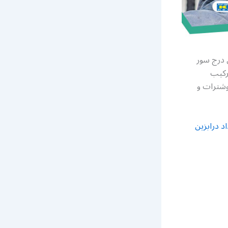
 درج سور
تركيب
وشترات و
د درابزين