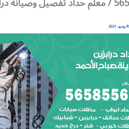
56585569 / معلم حداد تفصيل وصيانة در
R