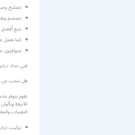
تصليح وصيان
تصميم وتفص
نتبع أفضل ا
كما نعمل عل
متوافرون على مدار 24 ساعة وطي
فني حداد درابز
هل تبحث عن فن
نقوم بتوفر خدم
الانيقة وبألوا
التقنيات والمعا
تركيب درابز