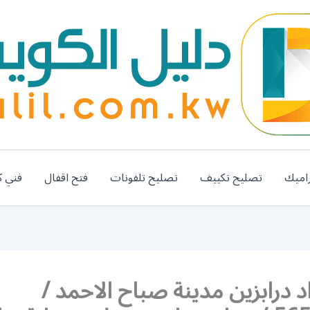
اميك
تصليح تكييف
تصليح تلفونات
فتح اقفال
فني ك
د درابزين مدينة صباح الاحمد /