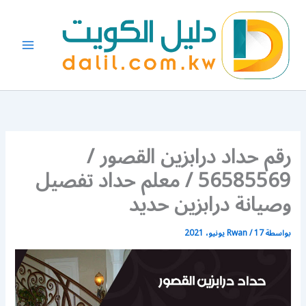
خطي
لى
لمحتوى
رقم حداد درابزين القصور /
56585569 / معلم حداد تفصيل
وصيانة درابزين حديد
بواسطة
17 يونيو، 2021
/
Rwan