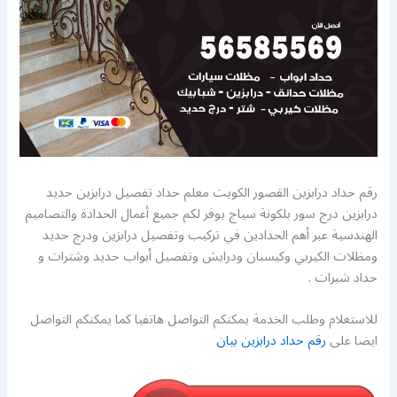
رقم حداد درابزين القصور الكويت معلم حداد تفصيل درابزين حديد
درابزين درج سور بلكونة سياج يوفر لكم جميع أعمال الحدادة والتصاميم
الهندسية عبر أهم الحدادين في تركيب وتفصيل درابزين ودرج حديد
ومظلات الكيربي وكيسبان ودرايش وتفصيل أبواب حديد وشترات و
حداد شبرات .
للاستعلام وطلب الخدمة يمكنكم التواصل هاتفيا كما يمكنكم التواصل
ايضا على
رقم حداد درابزين بيان