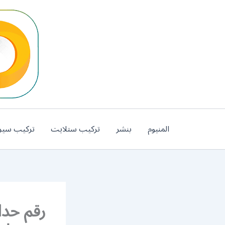
خطي
لى
لمحتوى
المنيوم
بنشر
تركيب ستلايت
تركيب سير