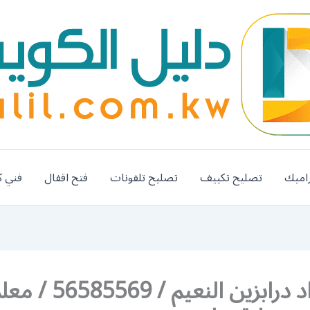
اميك
تصليح تكييف
تصليح تلفونات
فتح اقفال
فني ك
رقم حداد درابزين النعي