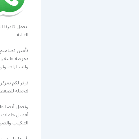
يعمل كادرنا ال
التالية :
تأمين تصاميم 
بحرفية عالية 
وللسيارات وتو
نوفر لكم بمركز
لتحمله للضغط و
ونعمل أيضا عل
أفضل خامات الز
التركيب والصيا
أسعارنا مدروسة