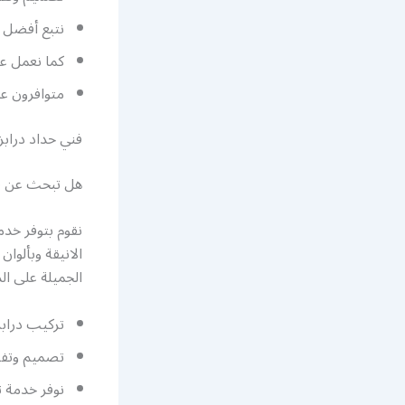
نتبع أفضل ا
كما نعمل عل
متوافرون على مدار 24 ساعة وطي
فني حداد درابز
هل تبحث عن فن
نقوم بتوفر خدم
الانيقة وبألوا
الجميلة على الد
تركيب درابز
تصميم وتفصي
نوفر خدمة 