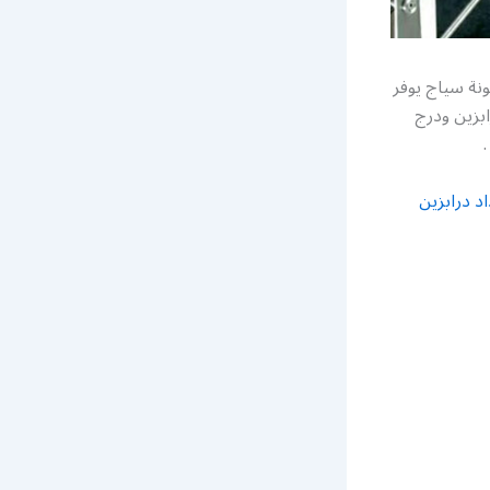
ونة سياج يوفر
بزين ودرج
د درابزين