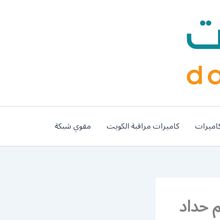
اميرات
كاميرات مراقبة الكويت
مقوي شبكة
م / 56585569 / معلم حداد