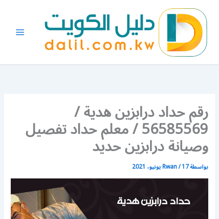
خطي
لى
لمحتوى
رقم حداد درابزين هدية /
56585569 / معلم حداد تفصيل
وصيانة درابزين حديد
بواسطة
17 يونيو، 2021
/
Rwan