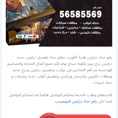
رقم حداد درابزين هدية الكويت معلم حداد تفصيل درابزين حديد
درابزين درج سور بلكونة سياج يوفر لكم جميع أعمال الحدادة والتصاميم
الهندسية عبر أهم الحدادين في تركيب وتفصيل درابزين ودرج حديد
ومظلات الكيربي وكيسبان ودرايش وتفصيل أبواب حديد وشترات و
حداد شبرات .
للاستعلام وطلب الخدمة يمكنكم التواصل هاتفيا كما يمكنكم التواصل
ايضا على
رقم حداد درابزين النويصيب