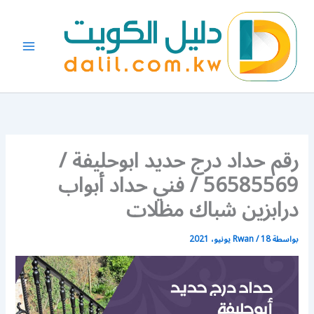
خطي
لى
لمحتوى
رقم حداد درج حديد ابوحليفة /
56585569 / فني حداد أبواب
درابزين شباك مظلات
بواسطة
18 يونيو، 2021
/
Rwan