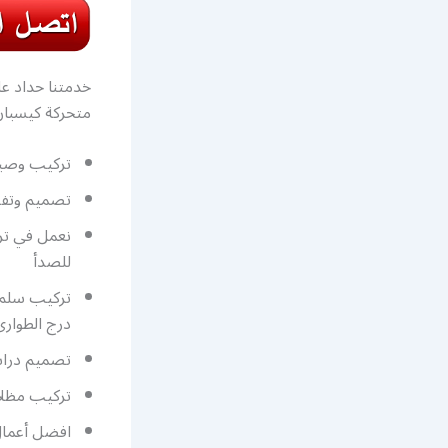
خدمتنا حداد ع
متحركة كيسبان
تركيب وصيان
تصميم وتفصي
نعمل في تر
للصدأ
تركيب سلم د
درج الطوارئ
تصميم درابز
تركيب مظلا
افضل أعما