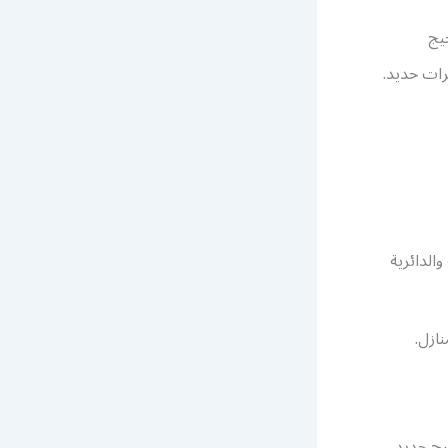
يج
ات حديد.
الدائرية
ازل.
درج حديد