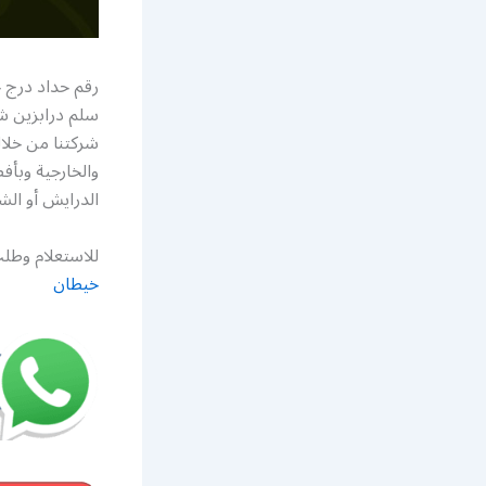
رقم حداد درج 
سلم درابزين ش
شركتنا من خلال
والخارجية وبأ
الدرايش أو الش
للاستعلام وطلب
خيطان