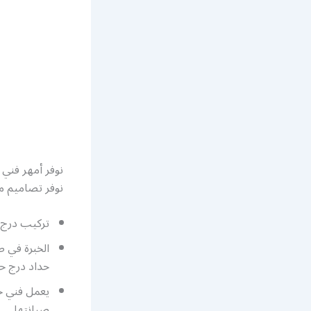
نوفر أمهر فني
نوفر تصاميم مت
تركيب درج 
حداد درج حد
يعمل فني ح
صيانتها