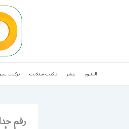
خطي
لى
لمحتوى
المنيوم
بنشر
تركيب ستلايت
تركيب سير