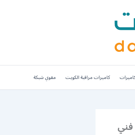
اميرات
كاميرات مراقبة الكويت
مقوي شبكة
ج حديد الضجيج / 56585569 / فني