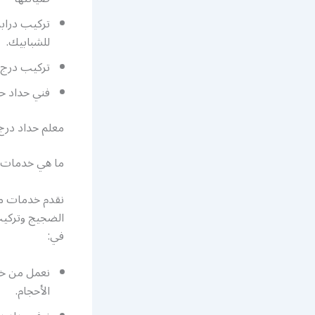
تركيب درابز
للشبابيك.
تركيب درج ح
فني حداد ح
معلم حداد درج
ما هي خدمات م
نقدم خدمات مخ
الضجيج وتركيب
في:
نعمل من خلا
الأحجام.