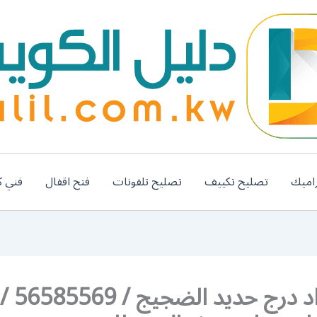
اميك
تصليح تكييف
تصليح تلفونات
فتح اقفال
فني ك
رقم حداد در