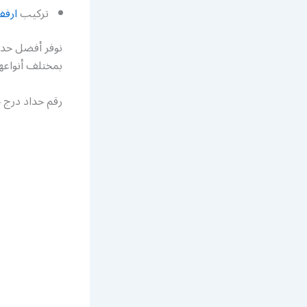
تركيب
ارفف
نوفر أفضل حداد
بمختلف أنواعها وموديلاتها ونع
رقم حداد درج 