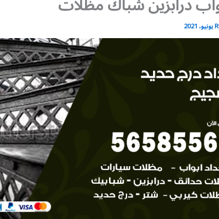
واب درابزين شباك مظلات
R